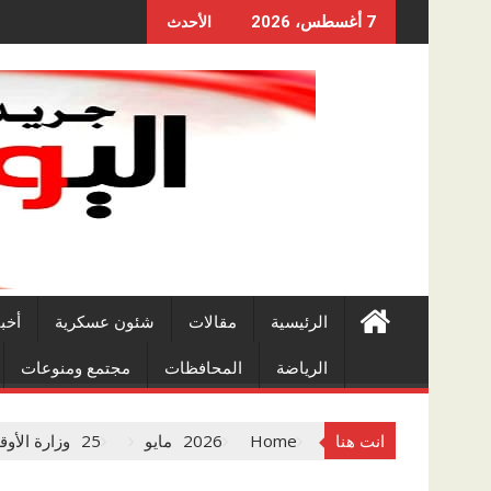
Skip
7 أغسطس، 2026
الأحدث
to
content
الرئيسية
مقالات
شئون عسكرية
أخب
الرياضة
المحافظات
مجتمع ومنوعات
انت هنا
Home
2026
مايو
25
وزارة الأو