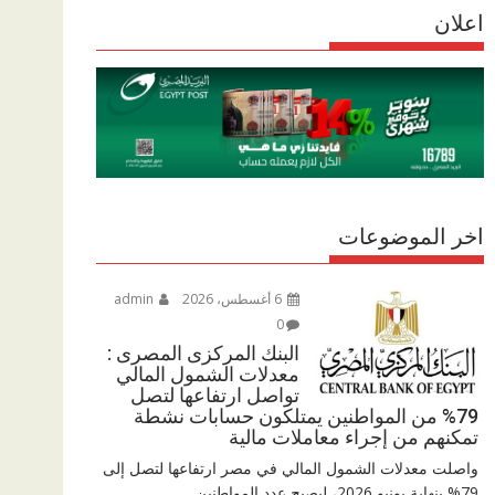
r
اعلان
p
r
e
p
a
m
اخر الموضوعات
6 أغسطس، 2026
admin
0
البنك المركزى المصرى :
معدلات الشمول المالي
تواصل ارتفاعها لتصل
79% من المواطنين يمتلكون حسابات نشطة
تمكنهم من إجراء معاملات مالية
واصلت معدلات الشمول المالي في مصر ارتفاعها لتصل إلى
79% بنهاية يونيو 2026، ليصبح عدد المواطنين...