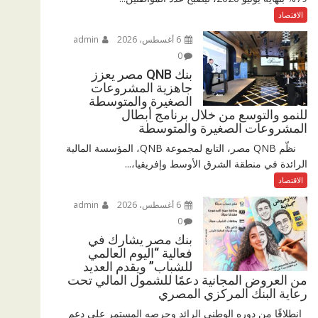
الاقتصاد
6 أغسطس، 2026
admin
0
بنك QNB مصر يعزز
جاهزية المشروعات
الصغيرة والمتوسطة
للنمو والتوسع من خلال برنامج أبطال
المشروعات الصغيرة والمتوسطة
نظّم QNB مصر، التابع لمجموعة QNB، المؤسسة المالية
الرائدة في منطقة الشرق الأوسط وإفريقيا،...
الاقتصاد
6 أغسطس، 2026
admin
0
بنك مصر يشارك في
فعالية “اليوم العالمي
للشباب” ويقدم العديد
من العروض المجانية دعمًا للشمول المالي تحت
رعاية البنك المركزي المصري
انطلاقًا من دوره الوطني الرائد وحرصه المستمر على دعم