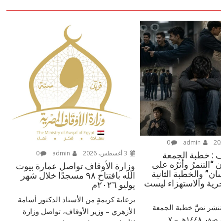
0
admin
3 أغسطس، 2026
admin
0
ف : خطبة الجمعة
 “التنمرُ وأثرُه على
وزارة الأوقاف تواصل عمارة بيوت
ن” والخطبة الثانية
الله بافتتاح ٩٨ مسجدًا خلال شهر
رية والاستهزاء ليست
يوليو ٢٠٢٦م
برعاية كريمةٍ من الأستاذ الدكتور أسامة
تنشر نصَّ خطبة الجمعة
الأزهري – وزير الأوقاف، تواصل وزارة
الموافق ٢٤ من صفر ١٤٤٨هـ – ‏٧