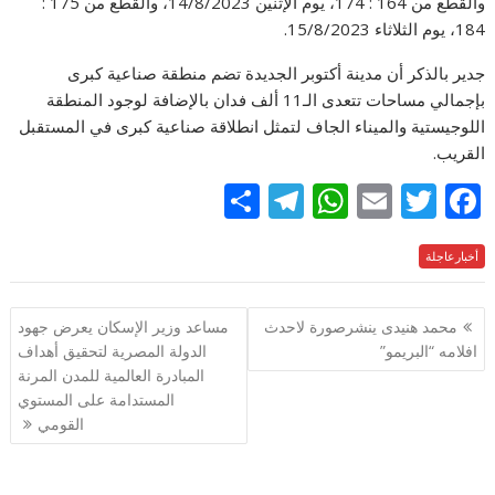
والقطع من 164 : 174، يوم الإثنين 14/8/2023، والقطع من 175 :
184، يوم الثلاثاء 15/8/2023.
جدير بالذكر أن مدينة أكتوبر الجديدة تضم منطقة صناعية كبرى
بإجمالي مساحات تتعدى الـ11 ألف فدان بالإضافة لوجود المنطقة
اللوجيستية والميناء الجاف لتمثل انطلاقة صناعية كبرى في المستقبل
القريب.
S
T
W
E
T
F
h
el
h
m
w
ac
e
أخبارعاجلة
itt
ai
at
e
ar
e
gr
s
l
er
b
تصفّح
محمد هنيدى ينشرصورة لاحدث
مساعد وزير الإسكان يعرض جهود
a
A
o
المقالات
افلامه “البريمو”
الدولة المصرية لتحقيق أهداف
m
p
o
المبادرة العالمية للمدن المرنة
p
k
المستدامة على المستوي
القومي