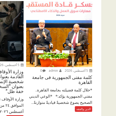
5 أغسطس، 2026
5 أغسطس، 2026
admin
0
وزارة الأوقا
القادمة بعنوان
كلمة مفتى الجمهورية فى جامعة
شخصيةِ الإنسا
القاهرة
بعنوان “السخ
*خلال كلمة فضيلته بجامعة القاهرة..
خفة ظل”
مفتي الجمهورية يؤكد:* *الوعي الديني
وزارة الأوقاف 
الصحيح يصوغ شخصيةً قياديةً متوازنةً...
الدين والفقه
أغسطس ٢٠٢٦م والمقالاتِ...