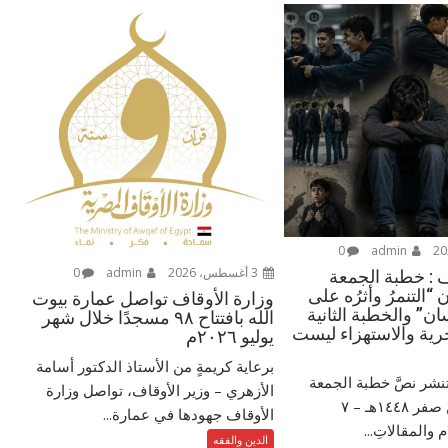
0
admin
3 أغسطس، 2026
admin
0
ف : خطبة الجمعة
 “التنمرُ وأثرُه على
وزارة الأوقاف تواصل عمارة بيوت
ن” والخطبة الثانية
الله بافتتاح ٩٨ مسجدًا خلال شهر
رية والاستهزاء ليست
يوليو ٢٠٢٦م
برعاية كريمةٍ من الأستاذ الدكتور أسامة
تنشر نصَّ خطبة الجمعة
الأزهري – وزير الأوقاف، تواصل وزارة
الموافق ٢٤ من صفر ١٤٤٨هـ – ‏٧
الأوقاف جهودها في عمارة...
الدين والفقه