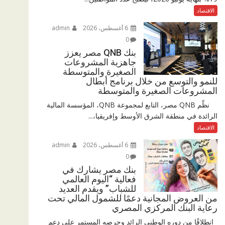
الاقتصاد
6 أغسطس، 2026
admin
0
بنك QNB مصر يعزز
جاهزية المشروعات
الصغيرة والمتوسطة
للنمو والتوسع من خلال برنامج أبطال
المشروعات الصغيرة والمتوسطة
نظّم QNB مصر، التابع لمجموعة QNB، المؤسسة المالية
الرائدة في منطقة الشرق الأوسط وإفريقيا،...
الاقتصاد
6 أغسطس، 2026
admin
0
بنك مصر يشارك في
فعالية “اليوم العالمي
للشباب” ويقدم العديد
من العروض المجانية دعمًا للشمول المالي تحت
رعاية البنك المركزي المصري
انطلاقًا من دوره الوطني الرائد وحرصه المستمر على دعم