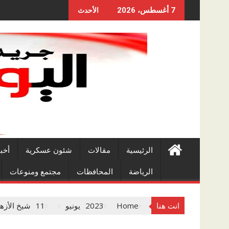
Skip
7 أغسطس، 2026
الأحدث
to
content
الرئيسية
مقالات
شئون عسكرية
أخب
الرياضة
المحافظات
مجتمع ومنوعات
انت هنا
Home
2023
يونيو
11
شيخ الأزه