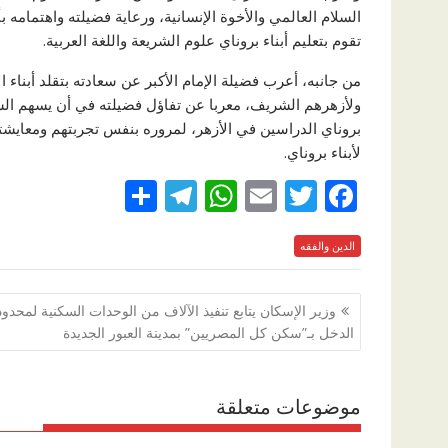
السلام العالمي والأخوة الإنسانية، ورعاية فضيلته واهتمامه بأ
تقوم بتعليم أبناء بروناي علوم الشريعة واللغة العربية.
من جانبه، أعرب فضيلة الإمام الأكبر عن سعادته بتقلد أبناء 
ولأزهرهم الشريف، معربا عن تفاؤل فضيلته في أن يسهم الس
بروناي الدراسين في الأزهر، لمروره بنفس تجربتهم ومعايشته 
لأبناء بروناي.
S
T
W
E
T
F
h
el
h
m
w
ac
e
الدين والفقه
itt
ai
at
e
ar
e
gr
s
l
er
b
تصفّح
وزير الإسكان يتابع تنفيذ الآلاف من الوحدات السكنية لمحد
a
A
o
المقالات
الدخل بـ”سكن كل المصريين” بمدينة العبور الجديدة
m
p
o
p
k
موضوعات متعلقة