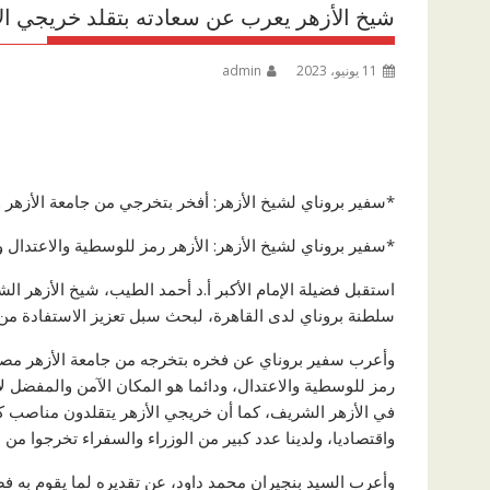
شيخ الأزهر يعرب عن سعادته بتقلد خريجي ال
11 يونيو، 2023
admin
*سفير بروناي لشيخ الأزهر: أفخر بتخرجي من جامعة الأزهر و
*سفير بروناي لشيخ الأزهر: الأزهر رمز للوسطية والاعتدال و
استقبل فضيلة الإمام الأكبر أ.د أحمد الطيب، شيخ الأزهر ال
سلطنة بروناي لدى القاهرة، لبحث سبل تعزيز الاستفادة من 
وأعرب سفير بروناي عن فخره بتخرجه من جامعة الأزهر مصرحا:
رمز للوسطية والاعتدال، ودائما هو المكان الآمن والمفضل لأب
في الأزهر الشريف، كما أن خريجي الأزهر يتقلدون مناصب كبرى
واقتصاديا، ولدينا عدد كبير من الوزراء والسفراء تخرجوا من ال
وأعرب السيد بنجيران محمد داود، عن تقديره لما يقوم به فض