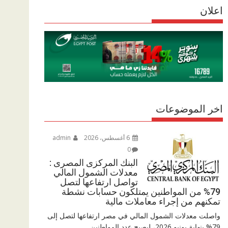
r
اعلان
p
r
e
p
a
m
اخر الموضوعات
6 أغسطس، 2026
admin
0
البنك المركزى المصرى :
معدلات الشمول المالي
تواصل ارتفاعها لتصل
79% من المواطنين يمتلكون حسابات نشطة
تمكنهم من إجراء معاملات مالية
واصلت معدلات الشمول المالي في مصر ارتفاعها لتصل إلى
79% بنهاية يونيو 2026، ليصبح عدد المواطنين...