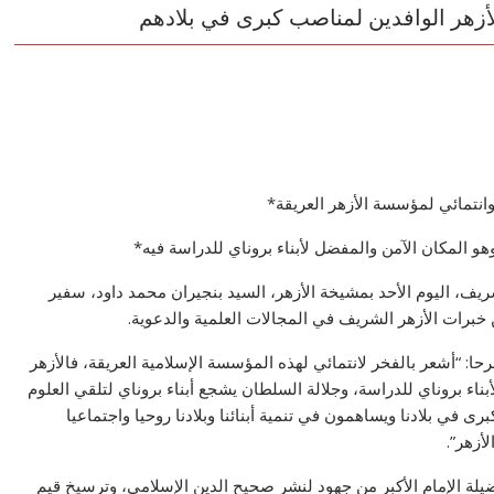
أزهر الوافدين لمناصب كبرى في بلادهم
انتمائي لمؤسسة الأزهر العريقة*
هو المكان الآمن والمفضل لأبناء بروناي للدراسة فيه*
شريف، اليوم الأحد بمشيخة الأزهر، السيد بنجيران محمد داود، سفير
خبرات الأزهر الشريف في المجالات العلمية والدعوية.
 “أشعر بالفخر لانتمائي لهذه المؤسسة الإسلامية العريقة، فالأزهر
ناء بروناي للدراسة، وجلالة السلطان يشجع أبناء بروناي لتلقي العلوم
 في بلادنا ويساهمون في تنمية أبنائنا وبلادنا روحيا واجتماعيا
أزهر”.
يلة الإمام الأكبر من جهود لنشر صحيح الدين الإسلامي، وترسيخ قيم