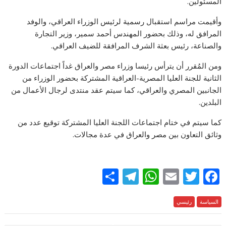
المسئولين.
وأقيمت مراسم استقبال رسمية لرئيس الوزراء العراقي، والوفد
المرافق له، وذلك بحضور المهندس أحمد سمير، وزير التجارة
والصناعة، رئيس بعثة الشرف المرافقة للضيف العراقي.
ومن المُقرر أن يترأس رئيسا وزراء مصر والعراق غداً اجتماعات الدورة
الثانية للجنة العليا المصرية-العراقية المشتركة بحضور الوزراء من
الجانبين المصري والعراقي، كما سيتم عقد منتدى لرجال الأعمال من
البلدين.
كما سيتم في ختام اجتماعات اللجنة العليا المشتركة توقيع عدد من
وثائق التعاون بين مصر والعراق في عدة مجالات.
S
T
W
E
T
F
h
el
h
m
w
ac
السياسة
e
رئيسي
itt
ai
at
e
ar
e
gr
s
l
er
b