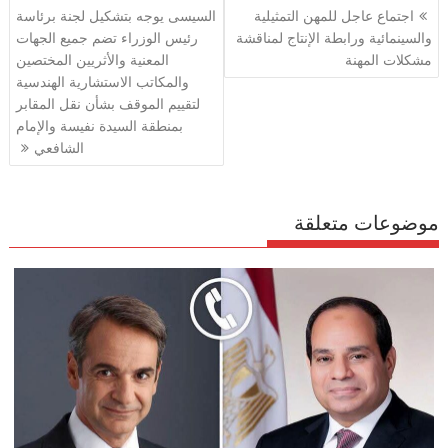
تصفّح
اجتماع عاجل للمهن التمثيلية
السيسى يوجه بتشكيل لجنة برئاسة
a
A
o
المقالات
والسينمائية ورابطة الإنتاج لمناقشة
رئيس الوزراء تضم جميع الجهات
m
p
o
مشكلات المهنة
المعنية والأثريين المختصين
p
k
والمكاتب الاستشارية الهندسية
لتقييم الموقف بشأن نقل المقابر
بمنطقة السيدة نفيسة والإمام
الشافعي
موضوعات متعلقة