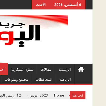
Skip
6 أغسطس، 2026
الأحدث
to
content
الرئيسية
مقالات
شئون عسكرية
أخب
الرياضة
المحافظات
مجتمع ومنوعات
انت هنا
Home
2023
يونيو
12
رئيس الوز