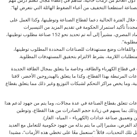
دول العالم من أزمات حالية، ساهم في إعطاء مجال لتعلم درس مهم
 الصناعة استطعنا التخفيف من أعباء الضغوط الهائلة التي نتعرض لها”.
لال الفترة الحالية دعما لقطاع الصناعة وتوطينها، وكذا العمل على
دداً تأكيد استمرار الحكومة في تقديم المزيد من التيسيرات
والمحفزات، دعما لهذا القطاع المهم، باعتباره قاطرة للاقتصاد المصري، مشيراً إلى أنه تم تحديد نحو 152 صناعة مطلوب توطينها،
طلوبة”.
ت واللقاءات وضع مستهدفات للصناعات المحددة المطلوب توطينها،
متطلبات اللازمة، بشرط الالتزام بتحقيق المستهدفات المطلوبة.
 في قطاع الكهرباء والطاقة، وخاصة ما يتعلق بمجال الطاقة الجديدة
ات المرتبطة بهذا القطاع، وكذا ما يتعلق بالهيدروجين الأخضر، لافتا
ئية، وما يخص مراكز التحكم لشبكات التوزيع وغير ذلك مما يتعلق بقطاع
عات تتعلق بقطاع الصناعة في عدة مجالات، وما يتم من جهود لدعم هذا
 وذلك بما يسهم في زيادة حجم الصادرات من هذا القطاع، وتوطين
 وتعميق صناعة عدادات (الكهرباء – المياه- الغاز).
د الفرص، مشيرا إلى ما يتم بذله من جهود حكومية للتعامل مع العديد
 تلك التحديات، قائلاً :”سنعمل معًا على تخطي هذه الأزمات”، مشيدا