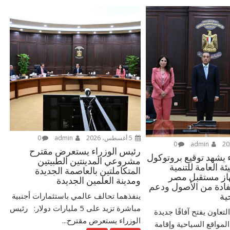
5 أغسطس، 2026
admin
0
0
admin
رئيس الوزراء يستعرض مقترح
 يشهد توقيع بروتوكول
مشروعي المدينتين الطبيتين
ئة العامة للتنمية
المتكاملتين بالعاصمة الجديدة
هاز مستقبل مصر
ومدينة العلمين الجديدة
فادة من الأصول ودعم
ينفذهما تحالف عالمي باستثمارات أجنبية
ية
مباشرة تزيد على 5 مليارات دولار: رئيس
لتعاون يفتح آفاقًا جديدة
الوزراء يستعرض مقترح...
لمواقع السياحية وإقامة