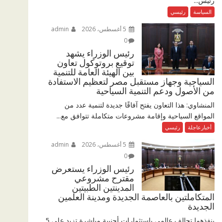
رئيس...
السياسة
رئيسي
5 أغسطس، 2026
admin
0
رئيس الوزراء يشهد
توقيع بروتوكول تعاون
بين الهيئة العامة للتنمية
السياحية وجهاز مستقبل مصر لتعظيم الاستفادة
من الأصول ودعم التنمية السياحية
المنشاوي: هذا التعاون يفتح آفاقًا جديدة لتنمية عدد من
المواقع السياحية وإقامة مشروعات متكاملة تتوافق مع...
أخبارعاجلة
رئيسي
5 أغسطس، 2026
admin
0
رئيس الوزراء يستعرض
مقترح مشروعي
المدينتين الطبيتين
المتكاملتين بالعاصمة الجديدة ومدينة العلمين
الجديدة
ينفذهما تحالف عالمي باستثمارات أجنبية مباشرة تزيد على 5