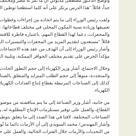
وأوضح الدكتور مصطفى مدبولي أن ما تمر به مصر ومختلف 
جداً، قائلاً: “هذا الدرس يرتكز على أنه كلما استطعنا توطين
ولفت رئيس الوزراء إلى ما يتم اتخاذه من إجراءات وخطوات خ
تعميقها وزيادة نسبة المكون المحلي في مختلف قطاعاتها، مج
قائلاً: “مستعدون لتقديم المزيد من المحفزات والتيسيرات الم
وأشار رئيس الوزراء إلى أن الهدف من عقد هذه الاجتماعا
مؤكداً الحرص على تقديم مختلف الحوافز الممكنة، وتلبية ال
وخلال الاجتماع، أشار وزير الكهرباء إلى حجم التطور الحادث
والمتجددة، منوهاً إلى حجم الطلب المتزايد والمتعلق بالصناع
كذلك إلى الصناعات المرتبطة بقطاع إنتاج العدادات الكهربا
الكهرباء.
من جانبه، أشار وزير الصناعة إلى ما يتم مناقشته من موضو
القطاع، والعمل على توفير مستلزمات الإنتاج المطلوبة له،
الصناعات المختلفة، لافتا في هذا الصدد إلى ما يتعلق بتوطين
وأشار المهندس/ محمد السويدي إلى أن الأزمات دائما ما تُول
من التحديات والأزمات خلال الفترات الحالية، والعمل على حل