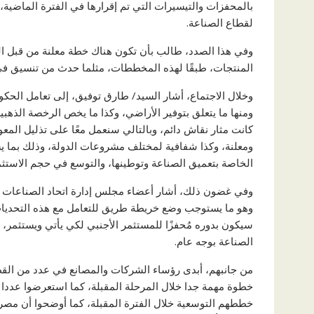
بالمحفزات والتيسيرات التي تم إقرارها في الفترة الماضية،
لقطاع الصناعة.
وفي هذا الصدد، طالب بأن تكون هناك خطة معلنة من قبل الوزا
المنتجات، طبقًا لهذه المخططات، مثلما حدث من تنسيق في ا
وخلال الاجتماع، أشار السيد/ طارق توفيق، إلى تعامل الحكو
ومنها ما يتعلق بتوفير الأراضي، وكذا ما يخص الرخصة الذهبي
كانت مثار نقاش دائم، وبالتالي سنعمل معًا على تذليل المعو
ومعلنة، وكذا شفافية لمختلف مشروعات الدولة، وذلك بما يس
الخاصة بتعميق الصناعة وتوطينها، والتوسع في حجم الاستث
وفي غضون ذلك، أشار أعضاء مجلس إدارة اتحاد الصناعات إلى
وهو ما يستوجب وضع خريطة طريق للتعامل مع هذه التحديات
سيكون بدوره مُحفزًا للمستثمر الأجنبي لكي يأتي ويستثمر،
الصناعة بوجه عام.
من جانبهم، أبدى رؤساء الشركات والمصانع في عدد من القط
خطوة مهمة جدا خلال المرحلة المقبلة، كما استعرضوا عددا 
خططهم التوسعية خلال الفترة المقبلة، كما أوضحوا أن مصر