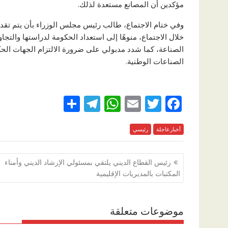
مؤكدين أن المصانع مستعدة لذلك.
وفي ختام الاجتماع، طالب رئيس مجلس الوزراء بأن يتم تق
خلال الاجتماع، منوهًا إلى استعداد الحكومة لدراستها وال
الصناعة، كما شدد مدبولي على ضرورة الالتزام الجهات الح
الصناعات الوطنية.
S
T
W
E
T
F
h
el
h
m
w
ac
e
أخبارعاجلة
رئيسي
itt
ai
at
e
ar
e
gr
s
l
er
b
تصفّح
رئيس القطاع الديني يلتقي بمسئولي الإرشاد الديني وأمناء
a
A
o
المقالات
المكتبات بالمديريات الإقليمية
m
p
o
p
k
موضوعات متعلقة