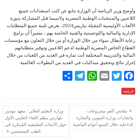
وأوضح وزير الرياضة أن الوزارة تتابع عن كثب استعدادات جميع
اللاعبين والمنتخبات الوطنية المصرية ولاسيما قبل المشاركة بدورة
الألعاب الأوليمبية المقبلة بباريس2024، بغرض تلبية جميع المتطلبات
الإدارية والمالية واللوجستية والفنية الخاصة بهم ، مشيراً أن برامج
رعاية الأبطال سواء من خلال الوزارة أو من خلال التعاون مع مؤسسات
القطاع الخاص المصرية الوطنية لدعم اللاعبين وتوفير متطلباتهم
المالية والتدريبية المختلفة أتت ثماره في العديد من اللعبات من خلال
إحراز نتائج وتحقيق ميداليات في العديد من البطولات العالمية.
S
T
W
E
T
F
h
el
h
m
w
ac
الرياضة
e
itt
ai
at
e
ar
e
gr
s
l
er
b
تصفّح
ملخص لأهم مشروعات
وزارة التعليم العالي : معهد تيودور
a
A
o
المقالات
وانجازات وزارة التموين والتجارة
بلهارس ينظم اللقاء العلمي الأول
m
p
o
الداخلية خلال التسع أعوام الماضية
حول الأبحاث التطبيقية المُبتكرة في
p
k
الطب التشخيصي