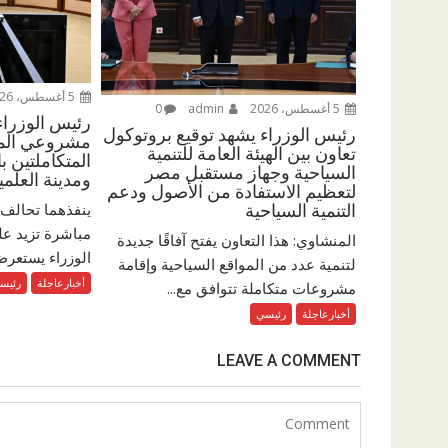
5 أغسطس، 2026
5 أغسطس، 2026
admin
0
رئيس الوزرا
رئيس الوزراء يشهد توقيع بروتوكول
مشروعي المدي
تعاون بين الهيئة العامة للتنمية
المتكاملتين ب
السياحية وجهاز مستقبل مصر
ومدينة العلمي
لتعظيم الاستفادة من الأصول ودعم
ينفذهما تحالف 
التنمية السياحية
المنشاوي: هذا التعاون يفتح آفاقًا جديدة
الوزراء يستعرض
لتنمية عدد من المواقع السياحية وإقامة
أخبارعاجلة
رئيس
مشروعات متكاملة تتوافق مع...
أخبارعاجلة
رئيسي
LEAVE A COMMENT