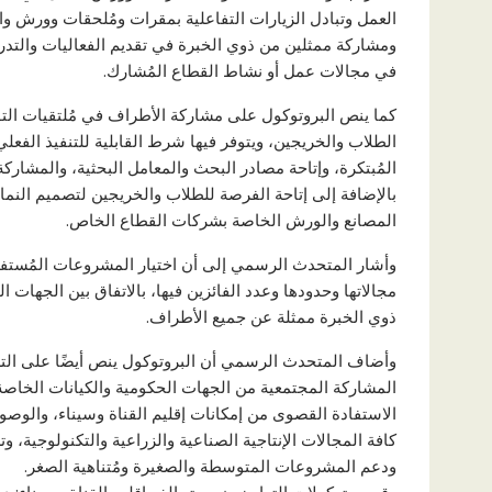
العمل وتبادل الزيارات التفاعلية بمقرات ومُلحقات وورش وال
ومشاركة ممثلين من ذوي الخبرة في تقديم الفعاليات والتد
في مجالات عمل أو نشاط القطاع المُشارك.
كما ينص البروتوكول على مشاركة الأطراف في مُلتقيات التو
الطلاب والخريجين، ويتوفر فيها شرط القابلية للتنفيذ الفعل
المُبتكرة، وإتاحة مصادر البحث والمعامل البحثية، والمشارك
بالإضافة إلى إتاحة الفرصة للطلاب والخريجين لتصميم النماذج
المصانع والورش الخاصة بشركات القطاع الخاص.
وأشار المتحدث الرسمي إلى أن اختيار المشروعات المُستفي
مجالاتها وحدودها وعدد الفائزين فيها، بالاتفاق بين الجهات
ذوي الخبرة ممثلة عن جميع الأطراف.
وأضاف المتحدث الرسمي أن البروتوكول ينص أيضًا على التز
المشاركة المجتمعية من الجهات الحكومية والكيانات الخاصة
الاستفادة القصوى من إمكانات إقليم القناة وسيناء، والوصو
كافة المجالات الإنتاجية الصناعية والزراعية والتكنولوجية، 
ودعم المشروعات المتوسطة والصغيرة ومُتناهية الصغر.