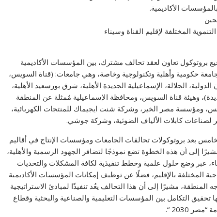
بالمؤسسات الأكاديمية.
جين
نموية المختلفة لإقليم القناة وسيناء
قيع بروتوكول تعاون لعقد تحالف مشترك، بين المؤسسات الأكاديمية
لإنتاجية والخدمية بإقليم القناة وسيناء ويضم التحالف 13 جامعة حكومية وأهلية وتكنولوجية وخاصة، وهي جامعات: (قناة السويس،
دولية، الجلالة، الإسماعيلية الجديدة الأهلية، شرق بورسعيد الأهلية،
ديدة)، وهيئة قناة السويس، ومحافظة الإسماعيلية مُمثلة عن المنطقة
سويس، ومؤسسة مصر الخير، وشركة شنت ايجيماك للمنتجات الكهربائية،
لصناعات كابلات الألياف الضوئية، وشركة جوشي.
الخامس بعد بروتوكولات تحالفات الجامعات ومؤسسات الإنتاج في أقاليم
يرًا إلى أن هذه الخطوة تضع نموذجًا لتضافر الجهود الرسمية والأهلية،
ناء، عبر وضع حلول علمية وخطط تنفيذية لكافة المشكلات والتحديات
جية المختلفة بالإقليم، فضلًا عن توظيف إمكانات المؤسسات الأكاديمية
ه المنطقة، مشيرًا إلى أن هذا التحالف يعُد تنفيذًا لمبادئ الاستراتيجية
ها تحقيق التكامل بين المؤسسات التعليمية والصناعية والبحثية وقطاع
ر 2030 “.