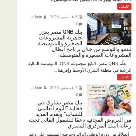
الاقتصاد
6 أغسطس، 2026
admin
0
بنك QNB مصر يعزز
جاهزية المشروعات
الصغيرة والمتوسطة
للنمو والتوسع من خلال برنامج أبطال
المشروعات الصغيرة والمتوسطة
نظّم QNB مصر، التابع لمجموعة QNB، المؤسسة المالية
الرائدة في منطقة الشرق الأوسط وإفريقيا،...
الاقتصاد
6 أغسطس، 2026
admin
0
بنك مصر يشارك في
فعالية “اليوم العالمي
للشباب” ويقدم العديد
من العروض المجانية دعمًا للشمول المالي تحت
رعاية البنك المركزي المصري
انطلاقًا من دوره الوطني الرائد وحرصه المستمر على دعم