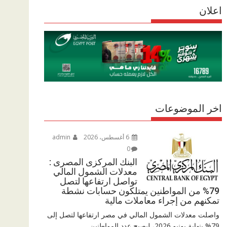
r
اعلان
p
r
e
p
a
m
اخر الموضوعات
6 أغسطس، 2026
admin
0
البنك المركزى المصرى :
معدلات الشمول المالي
تواصل ارتفاعها لتصل
79% من المواطنين يمتلكون حسابات نشطة
تمكنهم من إجراء معاملات مالية
واصلت معدلات الشمول المالي في مصر ارتفاعها لتصل إلى
79% بنهاية يونيو 2026، ليصبح عدد المواطنين...