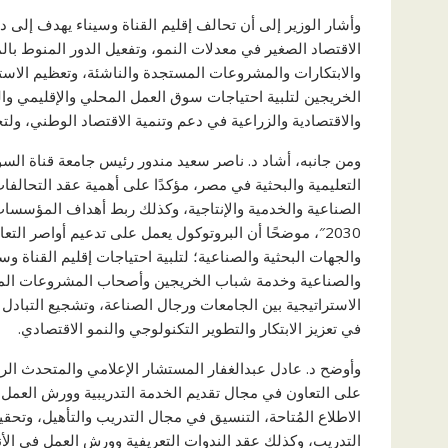
وأشار الوزير إلى أن تحالف إقليم القناة وسيناء يهدف إلى 
الاقتصاد الصغير في معدلات النمو، وتفعيل الدور المنوط بال
والابتكارات والمشروعات المستجدة والناشئة، وتعظيم الاستف
الخريجين لتلبية احتياجات سوق العمل المحلي والإقليمي و
والاقتصادية والزراعية في دعم وتنمية الاقتصاد الوطني، و
ومن جانبه، أشاد د. ناصر سعيد مندور رئيس جامعة قناة الس
التعليمية والبحثية في مصر، مؤكدًا على أهمية عقد التحالفا
الصناعية والخدمية والإنتاجية، وكذلك ربط أهداف المؤسسات 
2030″، موضحًا أن البروتوكول يعمل على تدعيم أواصر ال
والجهات البحثية والصناعية؛ لتلبية احتياجات إقليم القناة و
والصناعية وخدمة شباب الخريجين وأصحاب المشروعات المتو
الاستراتيجية بين الجامعات ورجال الصناعة، وتشجيع التبادل
في تعزيز الابتكار والتطوير التكنولوجي والنمو الاقتصادي.
وأوضح د. عادل عبدالغفار المستشار الإعلامي والمتحدث الرس
على التعاون في مجال تقديم الخدمة التدريبية وورش العمل و
الاطلاع المُتاحة، التنسيق في مجال التدريب والتأهيل، وتح
التدريب، وكذلك عقد الندوات التعريفية وورش العمل في الأ