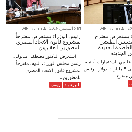
admin
0
5 أغسطس، 2026
admin
0
ء يستعرض مقترح
رئيس الوزراء يستعرض مقترحاً
نتين الطبيتين
لمشروع قانون الاتحاد المصري
العاصمة الجديدة
للمطورين العقاريين
ن الجديدة
استعرض الدكتور مصطفى مدبولي،
عالمي باستثمارات أجنبية
رئيس مجلس الوزراء، اليوم، مقترحاً
مباشرة تزيد على 5 مليارات دولار: رئيس
لمشروع قانون الاتحاد المصري
 مقترح...
للمطورين...
ي
أخبارعاجلة
رئيسي