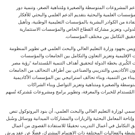
دعم المشروعات المتوسطة والصغيرة ومُتناهية الصغر، وتنمية دور
مؤسسات العلمية والبحثية بتقديم الدعم العلمي والبحثي للأفكار
ادة من الكوادر البشرية بالمؤسسات التعليمية الوطنية، وتأهيل
الدولي، وتعزيز مشاركة القطاع الخاص والمؤسسات الاستثمارية
لتحقيق التكامل بين مختلف المؤسسات.
ويس بجهود وزارة التعليم العالي والبحث العلمي في تطوير المنظومة
ت الإقليمية وتعزيز التعاون والتكامل بين الجامعات والمؤسسات
الكُبرى بخطة الدولة لتحقيق أهداف التنمية المُستدامة “رؤية مصر
تعاون الأكاديمي والتدريبي والصناعي بين أطراف التحالف من الجامعات
سيناء من التنمية، وبناء تحالف استراتيجي بين المؤسسات الأكاديمية
سطة والصغيرة ومتناهية وتعزيز التواصل وبناء الشراكات
 المُستدام للخبرات والمعرفة، وتطوير برامج ومشروعات مُشتركة تُسهم
مي لوزارة التعليم العالي والبحث العلمي، أن بنود البروتوكول تنص
إتاحة المعامل البحثية والزيارات والمشاركات الميدانية ووسائل وسُبل
قيق التكامل في أعمال التدريب تحقيقًا للاستفادة القصوى من أعمال
نشطة والفعاليات المختلفة ذات الاهتمام المشترك، فضلًا عن عقد ورش