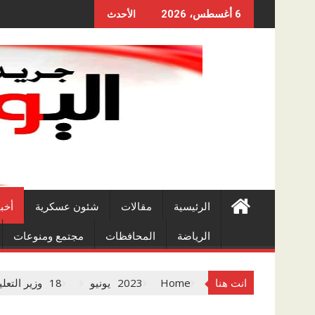
Skip
6 أغسطس، 2026
الأحدث
to
content
الرئيسية
مقالات
شئون عسكرية
أخب
الرياضة
المحافظات
مجتمع ومنوعات
انت هنا
Home
2023
يونيو
18
وزير التعل