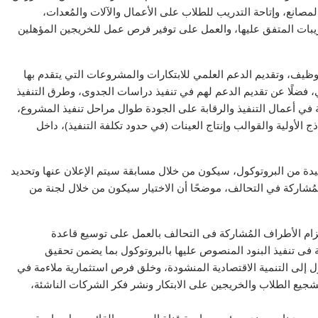
مصانع، وإتاحة التدريب للطلاب على الأعمال والآلات والمُعدات،
ريبات المتفق عليها، والعمل على توفير فرص عمل للخريجين المؤهلين
ظيف، وتقديم الدعم العلمي للابتكارات والمشروعات التي يتقدم بها
ي، فضلًا عن تقديم الدعم لهم في تنفيذ دراسات الجدوى، وطرق التنفيذ
ة في أعمال التنفيذ والرقابة على الجودة طوال مراحل تنفيذ المشروع،
 الأولية والقوالب وإنتاج العينات (في حدود تكلفة التنفيذ)، داخل
دة من البروتوكول، سيكون من خلال مسابقة سيتم الإعلان عنها وتحديد
 المُشاركة في التحالف، موضحًا أن الاختيار سيكون من خلال لجنة من
ام الأطراف المُشاركة فى التحالف بالعمل على توسيع قاعدة
 فى تنفيذ البنود المنصوص عليها بالبروتوكول بما يضمن تحقيق
ل إلى التنمية الاقتصادية المنشودة، وخلق فرص استثمارية ملاءمة في
وتشجيع الطلاب والخريجين على الابتكار ونشر فكر الشركات الناشئة،