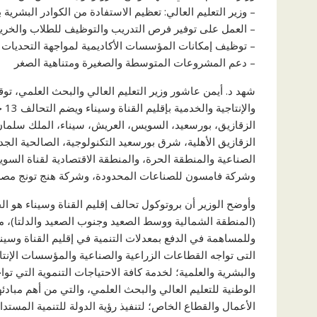
– وزير التعليم العالي: تعظيم الاستفادة من الكوادر البشرية 
– العمل على توفير فرص التدريب والتوظيف للطلاب والخري
– توظيف إمكانات المؤسسات الأكاديمية لمواجهة التحديات الت
– دعم المشروعات المتوسطة والصغيرة ومتناهية الصغر
شهد د. أيمن عاشور وزير التعليم العالي والبحث العلمي، تو
وا
الزقازيق، بورسعيد، السويس، العريش، سيناء، الملك سلمان ال
الزقازيق الأهلية، شرق بورسعيد التكنولوجية، الصالحية الج
الصناعية والمنطقة الحرة، والمنطقة الاقتصادية لقناة ال
وشركة فامسون للصناعات المحدودة، وشركة هنج تونج مصر 
وأوضح الوزير أن بروتوكول تحالف إقليم القناة وسيناء هو 
(المنطقة الشمالية ووسط الصعيد وجنوب الصعيد والدلتا)، مش
وللمساهمة في الدفع بمعدلات التنمية في إقليم القناة وسي
التى تواجه القطاعات الزراعية والصناعية والمؤسسات الإنتا
والبشرية والعلمية؛ لخدمة كافة الاحتياجات التنموية التي تواج
الوطنية للتعليم العالي والبحث العلمي، والتي من أهم مبادئ
الأعمال والقطاع الخاص؛ لتنفيذ رؤية الدولة للتنمية المستدامة “مص