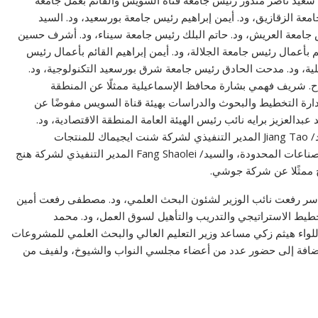
. سعيد ناصر مندور رئيس جامعة قناة السويس والقائم بعمل جامعة
امعة الزقازيق، ود. أيمن إبراهيم رئيس جامعة بورسعيد، ود. السيد
امعة العريش، ود. حاتم البلك رئيس جامعة سيناء، ود. أشرف حسين
بأعمال رئيس جامعة الجلالة، ود. أيمن إبراهيم القائم بأعمال رئيس
هلية، ود. مدحت الحادق رئيس جامعة شرق بورسعيد التكنولوجية، ود.
أ.ح. شريف فهمي بشارة محافظ الإسماعيلية ممثلًا عن المنطقة
 إدارة التخطيط والبحوث والدراسات بهيئة قناة السويس مفوضًا عن
بدالعزيز برايه نائب رئيس الهيئة العامة المنطقة الاقتصادية، ود.
محمد رفاعي الرئيس التنفيذي لمؤسسة مصر الخير، والسيد/ Jiang Tao المدير التنفيذي لشركة شنت ايجيماك للمنتجات
الكهربائية، والسيد/ وانغ لين المدير العام لشركة فامسون للصناعات المحدودة، والسيد/ Fang Shaolei المدير التنفيذي لشركة هنج
ج ممثًلا عن شركة جوشي.
. ياسر رفعت نائب الوزير لشئون البحث العلمي، ود. مصطفى رفعت أمين
خطيط الاستراتيجي والتدريب والتأهيل لسوق العمل، ود. محمد
لواء هيثم زكي مساعد وزير التعليم العالي والبحث العلمي للمشروعات
لإضافة إلى حضور عدد من أعضاء مجلسي النواب والشيوخ، ولفيف من