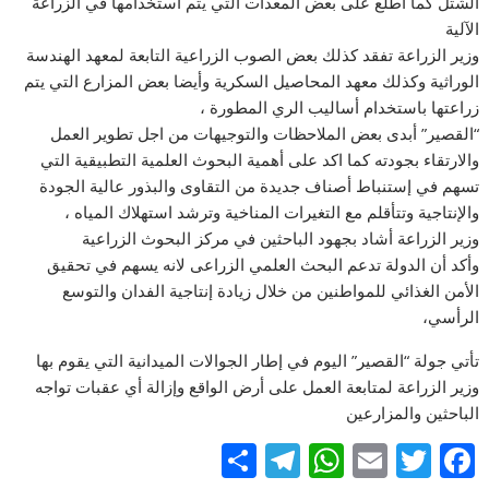
الشتل كما اطلع على بعض المعدات التي يتم استخدامها في الزراعة
الآلية
وزير الزراعة تفقد كذلك بعض الصوب الزراعية التابعة لمعهد الهندسة
الوراثية وكذلك معهد المحاصيل السكرية وأيضا بعض المزارع التي يتم
زراعتها باستخدام أساليب الري المطورة ،
“القصير” أبدى بعض الملاحظات والتوجيهات من اجل تطوير العمل
والارتقاء بجودته كما اكد على أهمية البحوث العلمية التطبيقية التي
تسهم في إستنباط أصناف جديدة من التقاوى والبذور عالية الجودة
والإنتاجية وتتأقلم مع التغيرات المناخية وترشد استهلاك المياه ،
وزير الزراعة أشاد بجهود الباحثين في مركز البحوث الزراعية
وأكد أن الدولة تدعم البحث العلمي الزراعى لانه يسهم في تحقيق
الأمن الغذائي للمواطنين من خلال زيادة إنتاجية الفدان والتوسع
الرأسي،
تأتي جولة “القصير” اليوم في إطار الجوالات الميدانية التي يقوم بها
وزير الزراعة لمتابعة العمل على أرض الواقع وإزالة أي عقبات تواجه
الباحثين والمزارعين
S
T
W
E
T
F