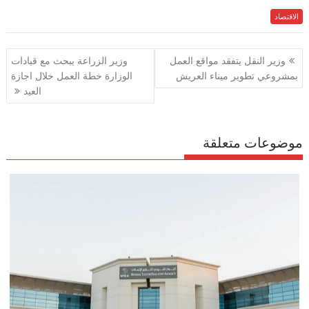
h
el
h
m
w
ac
الاقتصاد
e
itt
ai
at
e
ar
e
gr
s
l
er
b
تصفّح
وزير النقل يتفقد مواقع العمل
وزير الزراعة يبحث مع قيادات
a
A
o
المقالات
بمشروعي تطوير ميناء العريش
الوزارة خطة العمل خلال اجازة
m
p
o
العيد
p
k
موضوعات متعلقة