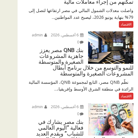
تمكنهم من إجراء معاملات مالية
واصلت معدلات الشمول المالي في مصر ارتفاعها لتصل إلى
79% بنهاية يونيو 2026، ليصبح عدد المواطنين...
الاقتصاد
6 أغسطس، 2026
admin
0
بنك QNB مصر يعزز
جاهزية المشروعات
الصغيرة والمتوسطة
للنمو والتوسع من خلال برنامج أبطال
المشروعات الصغيرة والمتوسطة
نظّم QNB مصر، التابع لمجموعة QNB، المؤسسة المالية
الرائدة في منطقة الشرق الأوسط وإفريقيا،...
الاقتصاد
6 أغسطس، 2026
admin
0
بنك مصر يشارك في
فعالية “اليوم العالمي
للشباب” ويقدم العديد