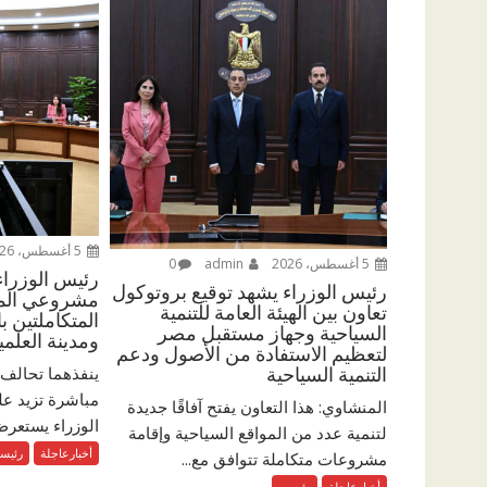
5 أغسطس، 2026
5 أغسطس، 2026
admin
0
رئيس الوزرا
رئيس الوزراء يشهد توقيع بروتوكول
مشروعي المدي
تعاون بين الهيئة العامة للتنمية
المتكاملتين ب
السياحية وجهاز مستقبل مصر
ومدينة العلمي
لتعظيم الاستفادة من الأصول ودعم
ينفذهما تحالف 
التنمية السياحية
المنشاوي: هذا التعاون يفتح آفاقًا جديدة
الوزراء يستعرض
لتنمية عدد من المواقع السياحية وإقامة
أخبارعاجلة
رئيس
مشروعات متكاملة تتوافق مع...
أخبارعاجلة
رئيسي