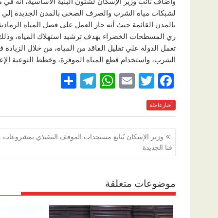
وأضاف نائب وزير الإسكان لشئون البنية الأساسية، أنه في
لشبكات مياه الشرب والصرف الصحى بالمدن الجديدة إلي الق
بالمدن القائمة حيث أنه جار العمل على فصل المياه الرما
ري المسطحات الخضراء بهدف ترشيد استهلاك المياه، وذلك طب
تعمل الدولة علي تقليل الفاقد من المياه، من خلال الزيادة
الشرب، واستخدام قطع المياه الموفرة، وخطط التوعية الإعلا
S
T
W
E
T
F
h
el
h
m
w
ac
e
أخبارعاجلة
itt
ai
at
e
ar
e
gr
s
l
er
b
تصفّح
وزير الإسكان يُتابع مستجدات الموقف التنفيذي بمشروعات م
a
A
o
المقالات
قنا الجديدة
m
p
o
p
k
موضوعات متعلقة