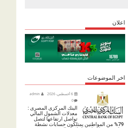
r
p
r
e
p
a
اعلان
m
اخر الموضوعات
6 أغسطس، 2026
admin
0
البنك المركزى المصرى :
معدلات الشمول المالي
تواصل ارتفاعها لتصل
79% من المواطنين يمتلكون حسابات نشطة