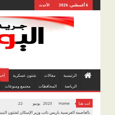
Skip
6 أغسطس، 2026
الأحدث
to
content
الرئيسية
مقالات
شئون عسكرية
أخب
الرياضة
المحافظات
مجتمع ومنوعات
انت هنا
Home
2023
يونيو
22
بالعاصمة الفرنسية باريس نائب وزير الإسكان لشئون الب