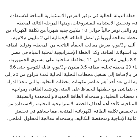
 خطة الدولة الحالية في توفير الفرص الاستثمارية المتاحة للاستفادة
 وتحقيق الاستدامة للمشروعات، ومنها المرحلة الثالثة لمحطة
معالجة الصرف الصحي بالجبل الأصفر بطاقة 1 مليون م3/يوم والتى توفر حالياً حوالي 10 ملايين جنيه شهرياً من تكلفة الكهرباء من
خلال إستغلال الحمأة في إنتاج الغاز الحيوي، وكذا توسعات محطة معالجة أبورواش لتصل الطاقة الإجمالية إلى 2 مليون م3/يوم،
وتوسعات محطة معالجة الإسكندرية الغربية، لتصل إلى 630 ألف م3/يوم، بغرض معالجة الحمأة الناتجة من المحطة، وتوليد الطاقة
د استهلاك الطاقة، وكذا الخطة الإستراتيجية لتحلية المياه في مصر
حتى عام 2050 ومحاورها الأربعة، بطاقة إجمالية تصل إلى 8.85 مليون م3/يوم، في 11 محافظة ساحلية على مستوى الجمهورية،
وتتضمن الخطة الخمسية الأولى الجاري تنفيذها، مخطط إنشاء 29 محطة تحلية، بطاقة 3.5 مليون م3/يوم، قابلة للتوسع حتى 6.6
مليون م3/يوم، سيتم إسنادها وتنفيذها من قبل القطاع الخاص بالإضافة إلى تشغيل محطات التحلية الحالية لمدة تتراوح من 20 إلى
ية التي تعد أحد أهم عناصر مكونات محطات التحلية، والتي تتخذ الدولة
يتماشى مع خططها للحفاظ على البيئة، وترشيد الطاقة، ومواجهة
 محطات التحلية، واستخدام الطاقة الجديدة والمتجددة والنظيفة،
لمناخية، كأحد أهم أهداف الخطة الاستراتيجية للتحلية، والاستفادة من
ى تخفيض تكلفة الطاقة الكهربائية المنتجة، مما يساهم في تخفيض
 عالية الإنتاجية ومنخفضة التكاليف بإستخدام معالجة المحلول الملحي،