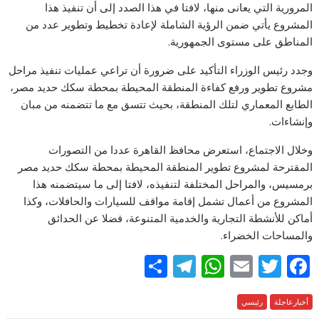
المرورية التي يعانى منها، لافتا في هذا الصدد إلى أن تنفيذ هذا
المشروع يأتي ضمن الرؤية الشاملة لإعادة تخطيط وتطوير عدد من
المناطق على مستوى الجمهورية.
وجدد رئيس الوزراء التأكيد على ضرورة أن تراعي عمليات تنفيذ مراحل
مشروع تطوير ورفع كفاءة المنطقة المحيطة بمحطة سكك حديد مصر،
الطابع المعماري لتلك المنطقة، بحيث تتسق مع ما تتضمنه من مبان
وإنشاءات.
وخلال الاجتماع، استعرض محافظ القاهرة عددا من التصورات
المقترحة لمشروع تطوير المنطقة المحيطة بمحطة سكك حديد مصر
برمسيس، والمراحل المختلفة لتنفيذه، لافتا إلى ما سيتضمنه هذا
المشروع من أعمال تشمل إقامة مواقف للسيارات والحافلات، وكذا
أماكن للأنشطة التجارية والخدمية المتنوعة، فضلا عن الحدائق
والمساحات الخضراء.
S
T
W
E
T
F
h
el
h
m
w
ac
e
أخبارعاجلة
رئيسي
itt
ai
at
e
ar