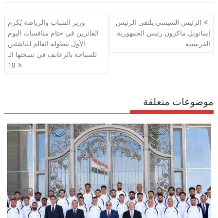
a
l
a
a
i
c
تصفّح
الرئيس السيسي يلتقى الرئيس
وزير الشباب والرياضة يُكرم
r
e
t
i
t
e
المقالات
إيمانويل ماكرون رئيس الجمهورية
الفائزين في ختام منافسات اليوم
e
g
s
l
t
b
الفرنسية
الأول ببطولة العالم للناشئين
للسباحة بالزعانف في نسختها الـ
r
A
e
o
18
a
p
r
o
m
p
k
موضوعات متعلقة