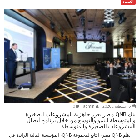
الاقتصاد
6 أغسطس، 2026
admin
0
بنك QNB مصر يعزز جاهزية المشروعات الصغيرة
والمتوسطة للنمو والتوسع من خلال برنامج أبطال
المشروعات الصغيرة والمتوسطة
نظّم QNB مصر، التابع لمجموعة QNB، المؤسسة المالية الرائدة في