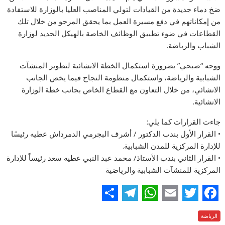
ضخ دماء جديدة من القيادات لتولي المناصب العليا بالوزارة للاستفادة
من إمكاناتهم في دفع مسيرة العمل بما يحقق المرجو من خلال تلك
القطاعات في ضوء تطبيق الوظائف الخاصة بالهيكل الجديد لوزارة
الشباب والرياضة.
ووجه “صبحي” بضرورة استكمال الخطة الانشائية لتطوير المنشآت
الشبابية والرياضة، واستكمال منظومة النجاح فيما يخص الجانب
الانشائي، من خلال التعاون مع القطاع الخاص بجانب خطة الوزارة
الانشائية.
جاءت القرارات كما يلي:
• القرار الأول بندب الدكتور / أشرف البجرمي الدمرداش عطيه رئيسًا
للإدارة المركزية للمدن الشبابية.
• القرار الثاني بندب الأستاذ/ محمد عبد النبي عطيه سعد رئيساً للإدارة
المركزية للمنشآت الشبابية والرياضية
S
T
W
E
T
F
الرياضة
h
e
h
m
w
a