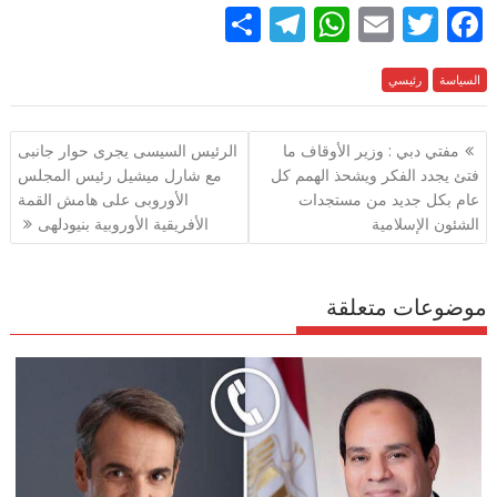
S
T
W
E
T
F
h
el
h
m
w
ac
السياسة
e
رئيسي
itt
ai
at
e
ar
e
gr
s
l
er
b
تصفّح
مفتي دبي : وزير الأوقاف ما
الرئيس السيسى يجرى حوار جانبى
a
A
o
المقالات
فتئ يجدد الفكر ويشحذ الهمم كل
مع شارل ميشيل رئيس المجلس
m
p
o
عام بكل جديد من مستجدات
الأوروبى على هامش القمة
p
k
الشئون الإسلامية
الأفريقية الأوروبية بنيودلهى
موضوعات متعلقة