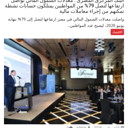
البنك المركزى المصرى : معدلات الشمول المالي تواصل
ارتفاعها لتصل 79% من المواطنين يمتلكون حسابات نشطة
تمكنهم من إجراء معاملات مالية
واصلت معدلات الشمول المالي في مصر ارتفاعها لتصل إلى 79% بنهاية
يونيو 2026، ليصبح عدد المواطنين...
الاقتصاد
6 أغسطس، 2026
admin
0