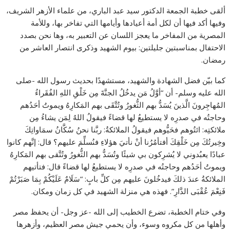
ألقى خطبة الجمعة الدكتور سيد عبد الباري، من علماء الأزهر الشريف،
وفيها أكد فيها أن لكل أمة أعيادها وأيامها التي تفاخر بها، وللأمة
المصرية من المفاخر ما يعجز اللسان عن التعبير به، وها نحن بصدد
الاحتفال بمناسبتين جليلتين: بيوم الشهيد وذكرى انتصار العاشر من
رمضان.
كما بيّن فضل الشهادة والشهيد، مستشهدًا بحديث رسول الله -صلى
الله عليه وسلم- أن “أوَّلُ مَن يدخُلُ الجنَّةَ مِن خَلْقِ اللهِ الفُقَراءُ
المُهاجِرونَ الَّذينَ يُسَدُّ بهم الثُّغورُ وتُتَّقَى بهم المَكارِهُ ويموتُ أحَدُهم
وحاجتُه في صدرِه لا يستطيعُ لها قضاءً فيقولُ اللهُ لِمَن يشاءُ مِن
ملائكتِه: ائتُوهم فحَيُّوهم فيقولُ الملائكةُ: ربَّنا نحنُ سُكَّانُ سمَاواتِكَ
وخِيرتُكَ مِن خَلْقِكَ أفتأمُرُنا أنْ نأتيَ هؤلاءِ فنُسلِّمَ عليهم؟ قال: إنَّهم كانوا
عبادًا يعبُدوني لا يُشرِكون بي شيئًا وتُسَدُّ بهم الثُّغورُ وتُتَّقى بهم المَكارِهُ
ويموتُ أحَدُهم وحاجتُه في صدرِه لا يستطيعُ لها قضاءً قال: فتأتيهم
الملائكةُ عندَ ذلكَ فيدخُلونَ عليهم مِن كلِّ بابٍ: “سَلَامٌ عَلَيْكُمْ بِمَا صَبَرْتُمْ
فَنِعْمَ عُقْبَى الدَّارِ”. فهذه هي منزلة الشهيد في كل زمان ومكان.
وفي ختام الخطبة، تضرع الخطيب إلى الله -عز وجل- أن يحفظ مصر
وأهلها من كل مكروه وسوء، وأن يحمي جيش مصر العظيم، وأزهرها