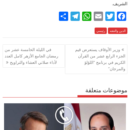
الشريف.
S
T
W
E
T
F
h
el
h
m
w
ac
e
الدين والفقه
رئيسي
itt
ai
at
e
ar
e
gr
s
l
er
b
تصفّح
وزير الأوقاف يستعرض قيم
في الليلة الخامسة عشر من
a
A
o
المقالات
الجزء الرابع عشر من القرآن
رمضان الجامع الأزهر كامل العدد
m
p
o
الكريم في برنامج “اللؤلؤ
لأداء صلاتي العشاء والتراويح
p
k
والمرجان”
موضوعات متعلقة