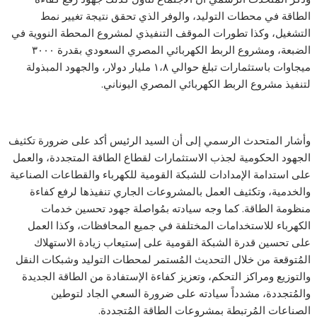
الطاقة في محطات التوليد، والوفر الذي تحقق نتيجة تغيير نمط
التشغيل، وكذا تطورات الموقف التنفيذي لمشروع المحطة النووية في
الضبعة، ومشروع الربط الكهربائي المصري السعودي بقدرة ٣٠٠٠
ميجاوات باستثمارات تبلغ حوالي ١،٨ مليار دولار، والجهود المبذولة
لتنفيذ مشروع الربط الكهربائي المصري اليوناني.
وأشار المتحدث الرسمي إلى أن السيد الرئيس أكد على ضرورة تكثيف
الجهود الحكومية لجذب الاستثمارات لقطاع الطاقة المتجددة، والعمل
على استدامة الإمدادات للشبكة القومية للكهرباء والقطاعات الصناعية
والخدمية، وتكثيف العمل بالمشروعات الجاري تنفيذها لرفع كفاءة
منظومة الطاقة. كما وجه سيادته بمُواصلة جهود تحسين خدمات
الكهرباء للاستخدامات المختلفة في جميع المحافظات، وكذا العمل
على تحسين قدرة الشبكة القومية على إستيعاب زيادة الاستهلاك
المُتوقعة من خلال التحديث المُستمر لمحطات التوليد وشبكات النقل
والتوزيع ومراكز التحكم، وتعزيز كفاءة الإستفادة من الطاقة الجديدة
والمُتجددة، مشدداً سيادته على ضرورة السعي الجاد لتوطين
الصناعات المُرتبطة بمشروعات الطاقة المُتجددة.