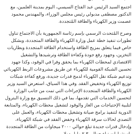
اجتمع السيد الرئيس عبد الفتاح السيسي، اليوم بمدينة العلمين، مع
الدكتور مصطفى مدبولي رئيس مجلس الوزراء، والمهندس محمود
عصمت وزير الكهرباء والطاقة المُتجددة.
وصرح المُتحدث الرسمي باِسم رئاسة الجمهورية بأن الاجتماع تناول
تطورات تنفيذ خطة عمل وزارة الكهرباء والطاقة المتجددة، وبشكل
خاص فيما يتعلق بمزيج الطاقة واستخدام الطاقة المتجددة وبطاريات
التخزين، وجهود رفع جودة وكفاءة الطاقة وترشيدها والتشغيل
الاقتصادي لمحطات الكهرباء بما يحقق وفرا في الوقود، وكذا جهود
تحسين الشبكة القومية للكهرباء عن طريق مشروعات الربط الكهربائي
وتدعيم شبكة نقل الكهرباء لدمج قدرات جديدة، ورفع كفاءة شبكات
توزيع الكهرباء وتخفيض الفقد. وفي هذا السياق، استعرض السيد وزير
الكهرباء والطاقة المتجددة الإجراءات التي تمت من جانب الوزارة
لتحسين الخدمات التي تقدمها، بما في ذلك التنسيق مع وزارة البترول
لتلبية الإحتياجات من الغاز والوقود لتشغيل محطات الكهرباء، والمتابعة
الدورية لتنفيذ برامج صيانة وتشغيل محطات الكهرباء، والعمل على
التصدي لحالات سرقة الكهرباء وخفض الفقد في شبكة الكهرباء،
وإدخال قدرات جديدة تبلغ حوالي ٢٠٠٠ ميجاوات من الطاقة المتجددة
باستثمارات تبلغ حوالي ٢،٣ مليار دولار.