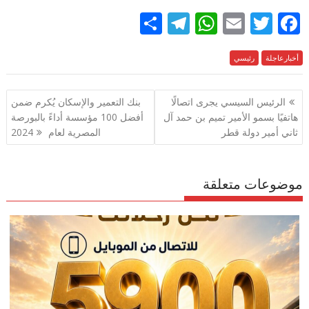
S
T
W
E
T
F
h
el
h
m
w
ac
e
أخبارعاجلة
رئيسي
itt
ai
at
e
ar
e
gr
s
l
er
b
تصفّح
الرئيس السيسي يجرى اتصالًا
بنك التعمير والإسكان يُكرم ضمن
a
A
o
المقالات
هاتفيًا بسمو الأمير تميم بن حمد آل
أفضل 100 مؤسسة أداءً بالبورصة
m
p
o
ثاني أمير دولة قطر
المصرية لعام 2024
p
k
موضوعات متعلقة