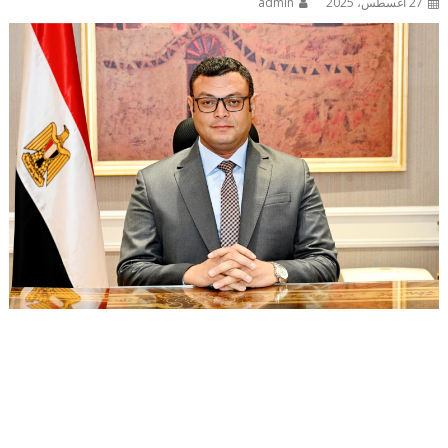
27 أغسطس، 2025
admin
أصدر المهندس شريف الشربينى، وزير الاسكان والمرافق
والمجتمعات العمرانية، القرار الوزاري رقم 773 لسنة 2025 بشأن
تقدير القيمة المتوسطة لتكاليف إنشاء المتر المسطح من المباني
لمراعاة ظروف المواطنين وتشجيعاً على البناء بترخيص، كما تضمن