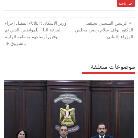
e
أخبارعاجلة
itt
ai
at
e
ar
e
gr
s
l
er
b
تصفّح
الرئيس السيسي يستقبل
وزير الإسكان : الثلاثاء المقبل إجراء
a
A
o
المقالات
الدكتور نواف سلام رئيس مجلس
القرعة الـ11 للمواطنين الذين تم
m
p
o
الوزراء اللبناني
توفيق أوضاعهم بمنطقة الرابية
p
k
بالشروق
موضوعات متعلقة