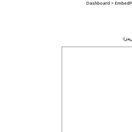
Dashboard > EmbedPr
دز):