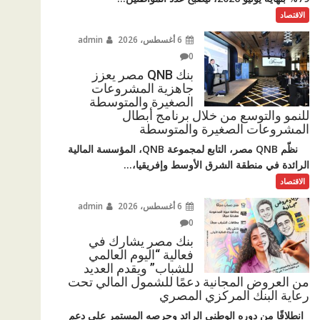
الاقتصاد
6 أغسطس، 2026
admin
0
بنك QNB مصر يعزز
جاهزية المشروعات
الصغيرة والمتوسطة
للنمو والتوسع من خلال برنامج أبطال
المشروعات الصغيرة والمتوسطة
نظّم QNB مصر، التابع لمجموعة QNB، المؤسسة المالية
الرائدة في منطقة الشرق الأوسط وإفريقيا،...
الاقتصاد
6 أغسطس، 2026
admin
0
بنك مصر يشارك في
فعالية “اليوم العالمي
للشباب” ويقدم العديد
من العروض المجانية دعمًا للشمول المالي تحت
رعاية البنك المركزي المصري
انطلاقًا من دوره الوطني الرائد وحرصه المستمر على دعم