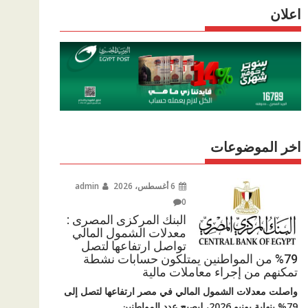
r
اعلان
p
r
e
p
a
m
اخر الموضوعات
6 أغسطس، 2026
admin
0
البنك المركزى المصرى :
معدلات الشمول المالي
تواصل ارتفاعها لتصل
79% من المواطنين يمتلكون حسابات نشطة
تمكنهم من إجراء معاملات مالية
واصلت معدلات الشمول المالي في مصر ارتفاعها لتصل إلى
79% بنهاية يونيو 2026، ليصبح عدد المواطنين...