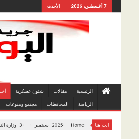
Skip
7 أغسطس، 2026
الأحدث
to
content
الرئيسية
مقالات
شئون عسكرية
أخب
الرياضة
المحافظات
مجتمع ومنوعات
انت هنا
Home
2025
سبتمبر
3
وزارة الت