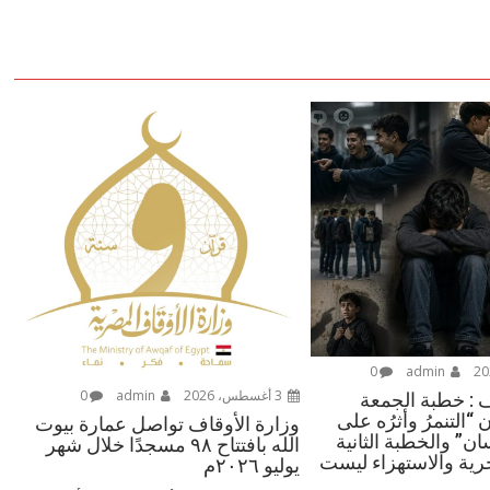
0
admin
3 أغسطس، 2026
admin
0
ف : خطبة الجمعة
 “التنمرُ وأثرُه على
وزارة الأوقاف تواصل عمارة بيوت
ن” والخطبة الثانية
الله بافتتاح ٩٨ مسجدًا خلال شهر
رية والاستهزاء ليست
يوليو ٢٠٢٦م