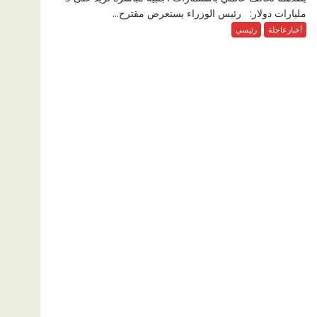
مليارات دولار: رئيس الوزراء يستعرض مقترح...
أخبارعاجلة
رئيسي