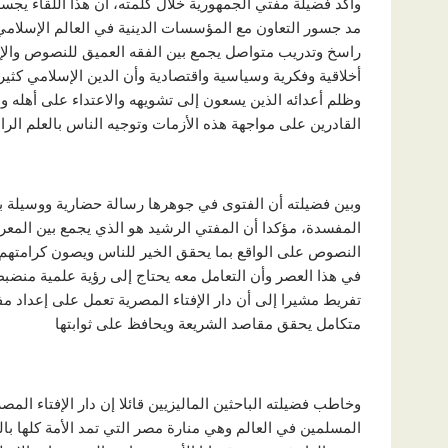
وأكد فضيلة مفتي الجمهورية خلال كلمته، أن هذا اللقاء يجس
مد جسور التعاون مع المؤسسات الدينية في العالم الإسلامي، 
راسخ وتدريب متواصل يجمع بين الفقه العميق للنصوص والإحاطة
أخلاقية وفكرية وسياسية واقتصادية وأن الدين الإسلامي كثي
وظلم أعدائه الذين يسعون إلى تشويهه والاعتداء على أهله و
القادرين على مواجهة هذه الأزمات وتوجيه الناس بالعلم الر
وبين فضيلته أن الفتوى في جوهرها رسالة حضارية ووسيلة بل
المفسدة، مؤكدا أن المفتي الرشيد هو الذي يجمع بين المعر
النصوص على الواقع بما يحقق الخير للناس ويصون كرامتهم وي
في هذا العصر وأن التعامل معه يحتاج إلى رؤية علمية منضب
تفريط مشيرا إلى أن دار الإفتاء المصرية تعمل على إعداد م
متكامل يحقق مقاصد الشريعة ويحافظ على ثوابتها
وخاطب فضيلته الباحثين الماليزيين قائلا إن دار الإفتاء ا
المسلمين في العالم وهي منارة مصر التي تمد الأمة كلها با