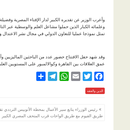
وأعرب الوزير عن تقديره الكبير لدار الإفتاء المصرية وفض
وعلمائه الكبار الذين حملوا مشاعل العلم والوسطية عبر التار
تمثل نموذجا عمليا للتعاون الدولي في مجال نشر الاعتدال 
وقد شهد حفل الافتتاح حضور عدد من الباحثين الماليزيين وأم
عمق العلاقات بين القاهرة وكوالالمبور على المستويين العلم
S
T
W
E
T
F
h
el
h
m
w
ac
e
الدين والفقه
itt
ai
at
e
ar
e
gr
s
l
er
b
تصفّح
رئيس الوزراء يتابع سير الأعمال بمحطة الأتوبيس الترددي تق
a
A
o
المقالات
طريق الفيوم مع طريق الواحات قرب المتحف المصري الكبير
m
p
o