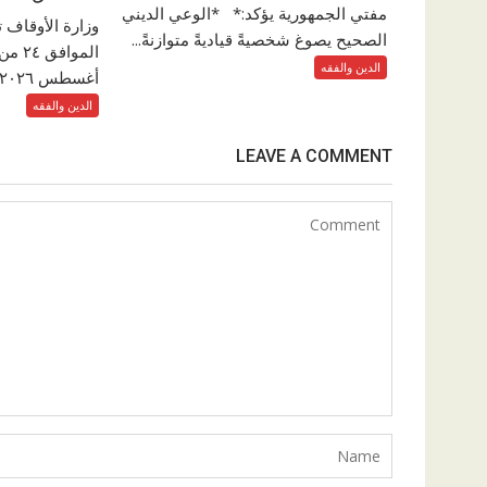
مفتي الجمهورية يؤكد:* *الوعي الديني
وزارة الأوقاف 
الصحيح يصوغ شخصيةً قياديةً متوازنةً...
الدين والفقه
أغسطس ٢٠٢٦م والمقالاتِ...
الدين والفقه
LEAVE A COMMENT