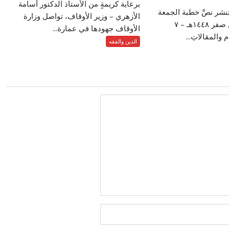
برعاية كريمةٍ من الأستاذ الدكتور أسامة
تنشر نصَّ خطبة الجمعة
الأزهري – وزير الأوقاف، تواصل وزارة
الموافق ٢٤ من صفر ١٤٤٨هـ – ‏٧
الأوقاف جهودها في عمارة...
الدين والفقه