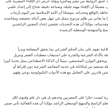
د عمق الروابط بين مصر وماليزيا ويؤكد حرص دار الإفتاء المصرية على
مضيفًا أن الإفتاء مهنة جليلة، وصناعة دقيقة تحتاج إلى إعداد علمي
 بالواقع وتحدياته، موضحًا أن الأمة الإسلامية تمر اليوم بأزمات
را ما يعاني من ظلم مزدوج يتمثل في جهل بعض أبنائه بحقيقته ومقاصده
مقدساته، مؤكدًا أن هذه التحديات تقتضي إعداد المفتين الراشدين
اسخ والمنهجية الوسطية الرشيدة.
اغية تقوم على بيان الحكم الشرعي بما يحقق المصلحة ويدرأ
فة بالأدلة الشرعية والقدرة على استيعاب معطيات العصر وتنزيل
حقق التوازن المجتمعي، مبينًا أن الذكاء الاصطناعي يمثل تحديا كبيرا
طة تستفيد من إمكاناته في خدمة المقاصد الشرعية دون إفراط أو
فتين قادرين على التعامل مع هذه الأدوات التكنولوجية بوعي وفهم
لمصرية ليست حكرا على المصريين وحدهم بل هي دار علم وفتوى لكل
لعلم الراسخ والمنهج الوسطي الراشد مؤكدا أن هذه الفعالية تأتي ضمن