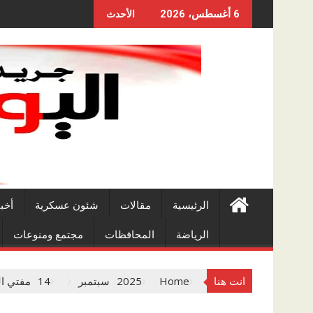
Skip
6 أغسطس، 2026
الأحدث
to
content
الرئيسية
مقالات
شئون عسكرية
أخب
الرياضة
المحافظات
مجتمع ومنوعات
انت هنا
Home
2025
سبتمبر
14
مفتي ال