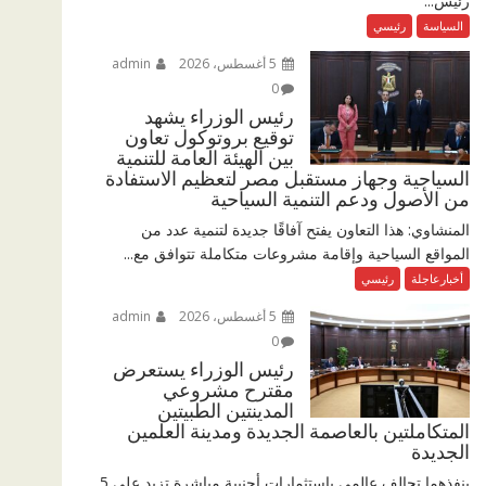
رئيس...
السياسة
رئيسي
5 أغسطس، 2026
admin
0
رئيس الوزراء يشهد
توقيع بروتوكول تعاون
بين الهيئة العامة للتنمية
السياحية وجهاز مستقبل مصر لتعظيم الاستفادة
من الأصول ودعم التنمية السياحية
المنشاوي: هذا التعاون يفتح آفاقًا جديدة لتنمية عدد من
المواقع السياحية وإقامة مشروعات متكاملة تتوافق مع...
أخبارعاجلة
رئيسي
5 أغسطس، 2026
admin
0
رئيس الوزراء يستعرض
مقترح مشروعي
المدينتين الطبيتين
المتكاملتين بالعاصمة الجديدة ومدينة العلمين
الجديدة
ينفذهما تحالف عالمي باستثمارات أجنبية مباشرة تزيد على 5