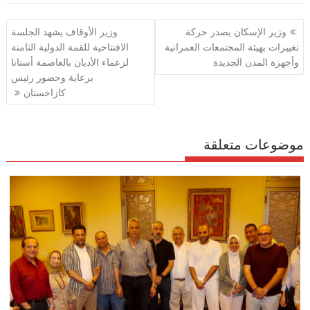
e
gr
s
l
er
b
تصفّح
وزير الإسكان يصدر حركة
وزير الأوقاف يشهد الجلسة
a
A
o
المقالات
تغييرات بهيئة المجتمعات العمرانية
الافتتاحية للقمة الدولية الثامنة
m
p
o
وأجهزة المدن الجديدة
لزعماء الأديان بالعاصمة أستانا
p
k
برعاية وحضور رئيس
كازاخستان
موضوعات متعلقة