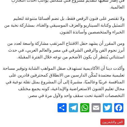
العالمية.
ولا تقتصر على فنون الرقص فقط، بل تضم أقسامًا متنوعة لتعليم
التمثيل وكتابة السيناريو والعزف الموسيقي والغناء، بمشاركة نخبة من
الخبراء والمتخصصين وأساتذة الفنون.
ومن المقرر أن يشهد حفل الافتتاح المرتقب مشاركة واسعة لعدد من
أبرز نجوم الفن والرقص الشرقي في مصر والعالم العربي، في حدث
استثنائي يُنتظر أن يكون الأضخم من نوعه خلال الفترة المقبلة.
وأكدت دينا أن الأكاديمية تستهدف صقل المواهب الشابة وتوفير مساحة
تعليمية معتمدة تُمكّن الدارسين من الانطلاق كمحترفين قادرين على
المنافسة عربيًا وعالميًا، مشيرةً إلى أن المشروع يمثل نقلة نوعية في
مجال تعليم الفنون الاستعراضية والإبداعية، كونه يجمع مختلف
التخصصات الفنية تحت سقف واحد ولأول مرة في مصر.
S
T
W
E
T
F
h
el
h
m
w
ac
e
الفن والتليفزيون
itt
ai
at
e
ar