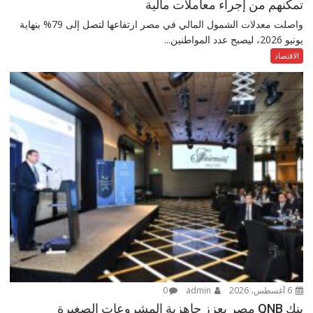
تمكنهم من إجراء معاملات مالية
واصلت معدلات الشمول المالي في مصر ارتفاعها لتصل إلى 79% بنهاية
يونيو 2026، ليصبح عدد المواطنين...
الاقتصاد
6 أغسطس، 2026
admin
0
بنك QNB مصر يعزز جاهزية المشروعات الصغيرة