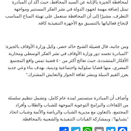
لمحافظة الجيزة بالإنابة عن السيد المحافظ، حيث أكد أن المبادرة
تمثل إضافة مهمة لجهود الدولة في نشر الفكر المستنير ومواجهة
التطرف، مشيرًا إلى أن المحافظة ستعمل على تهيئة المناخ المناسب
لإنجاح فعالياتها بالتنسيق مع الأجهزة التنفيذية كافة.
ومن جانبه، قال فضيلة الشيخ خالد خضر، وكيل وزارة الأوقاف بالجيزة:
“المبادرة تجسد دور وزارة الأوقاف في نشر الفكر الوسطي ومحاربة
الأفكار المتشددة، حيث تعالج أكثر من ٤٠ قضية تمس واقع المجتمع
المصري، منها قضايا سلوكية واجتماعية ودينية، بهدف بناء وعي جديد
يعزز القيم النبيلة وينشر ثقافة الحوار والتعايش المشترك.”
وأضاف أن المبادرة ستستمر لمدة عام كامل، وتشمل تنظيم سلسلة
من اللقاءات والبرامج التوعوية الموجهة للشباب والطلاب وأفراد
المجتمع، بالتعاون مع مديرية الشباب والرياضة والأئمة وشباب اتحاد
“بشبابها”، وبمشاركة القيادات التنفيذية والشعبية بالمحافظة.