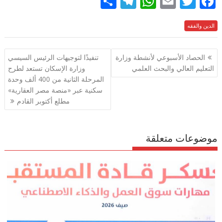
S
T
W
E
T
F
h
el
h
m
w
ac
e
الدين والفقه
itt
ai
at
e
ar
e
gr
s
l
er
b
تصفّح
الحصاد الأسبوعي لأنشطة وزارة
تنفيذًا لتوجيهات الرئيس السيسي
a
A
o
المقالات
التعليم العالي والبحث العلمي
وزارة الإسكان تستعد لطرح
m
p
o
المرحلة الثانية من 400 ألف وحدة
p
k
سكنية عبر «منصة مصر العقارية»
مطلع أكتوبر القادم
موضوعات متعلقة