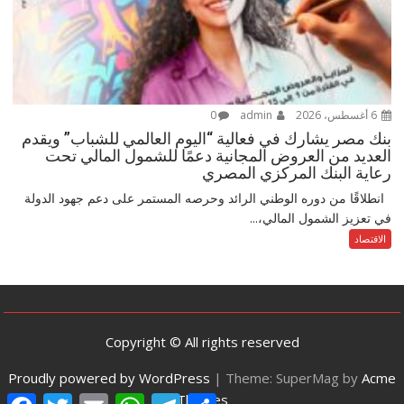
6 أغسطس، 2026
admin
0
بنك مصر يشارك في فعالية “اليوم العالمي للشباب” ويقدم
العديد من العروض المجانية دعمًا للشمول المالي تحت
رعاية البنك المركزي المصري
انطلاقًا من دوره الوطني الرائد وحرصه المستمر على دعم جهود الدولة
في تعزيز الشمول المالي،...
الاقتصاد
Copyright © All rights reserved
Proudly powered by WordPress
|
Theme: SuperMag by
Acme
Themes
F
T
E
W
T
S