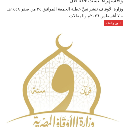
والاستهزاء ليست خفة ظل”
وزارة الأوقاف تنشر نصَّ خطبة الجمعة الموافق ٢٤ من صفر ١٤٤٨هـ
– ‏٧ أغسطس ٢٠٢٦م والمقالاتِ...
الدين والفقه