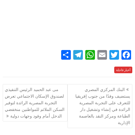
مقترح تعديل ضوابط متابعة تنفيذ مشروعات التنمية السياحية في
المناطق الجبلية.
وفي ختام الاجتماع، وجه المهندس شريف الشربيني، بمواصلة
التنسيق وتكثيف الجهود لدفع عجلة الاستثمار السياحي، ومواكبة
التطور في مختلف مجالات الاستثمار السياحي، وكذا العمل على
إتاحة فرص الاستثمار السياحي الواعدة.
S
T
W
E
T
F
h
el
h
m
w
ac
e
أخبارعاجلة
itt
ai
at
e
ar
e
gr
s
l
er
b
تصفّح
البنك المركزي المصري
مى عبد الحميد الرئيس التنفيذي
a
A
o
المقالات
يستضيف وفدًا من جنوب إفريقيا
لصندوق الإسكان الاجتماعي تعرض
m
p
o
للتعرف على التجربة المصرية
التجربة المصرية الرائدة لتوفير
p
k
الرائدة في إنشاء وتشغيل دار
السكن الملائم للمواطنين منخفضي
الطباعة ومركز النقد بالعاصمة
الدخل أمام وفود وجهات دولية
الإدارية