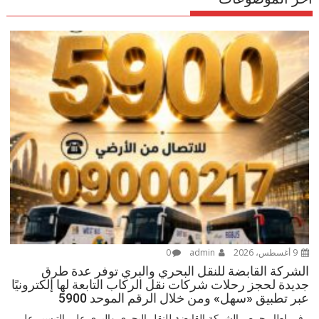
9 أغسطس، 2026
admin
0
الشركة القابضة للنقل البحري والبري توفر عدة طرق
جديدة لحجز رحلات شركات نقل الركاب التابعة لها إلكترونيًا
عبر تطبيق «سهل» ومن خلال الرقم الموحد 5900
في إطار حرص الشركة القابضة للنقل البحري والبري على التيسير على