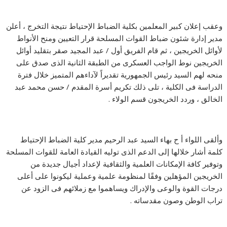
وعقب إعلان كبير المعلمين بكلية الضباط الإحتياط نتيجة التخرج ، أعلن
مدير إدارة شئون ضباط القوات المسلحة قرار التعيين ومنح الأنواط
لأوائل الخريجين ، ثم قام الفريق أول / عبد المجيد صقر بتقليد أوائل
الخريجين نوط الواجب العسكرى من الطبقة الثانية الذى صدق على
منحه لهم السيد رئيس الجمهورية تقديراً لآداءهم المتميز خلال فترة
الدراسة فى الكلية ، تلى ذلك تكريم أسرة المقدم / حسن محمد عبد
الخالق ، وردد الخريجون قسم الولاء .
وألقى اللواء أ ح بهاء السيد عبد الرحيم مدير كلية الضباط الإحتياط
كلمة أشار خلالها إلى الدعم الذى توليه القيادة العامة للقوات المسلحة
وتوفير كافة الإمكانات العلمية والثقافية لإعداد أجيال جديدة من
الخريجين المؤهلين وفقًا لمنظومة علمية وعملية ليكونوا على أعلى
درجات القوة والوعى والإدراك ويساهموا مع زملائهم فى الزود عن
تراب الوطن وصون مقدساته .