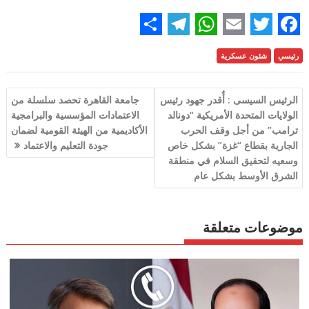
S
T
W
E
T
F
رئيسي
شئون عسكرية
h
e
h
m
w
a
a
l
a
a
i
c
تصفّح
الرئيس السيسى : أٌقدر جهود رئيس
جامعة القاهرة تحصد سلسلة من
r
e
t
i
t
e
المقالات
الولايات المتحدة الأمريكية “دونالد
الاعتمادات المؤسسية والبرامجية
e
g
s
l
t
b
ترامب” من أجل وقف الحرب
الأكاديمية من الهيئة القومية لضمان
الجارية بقطاع “غزة” بشكل خاص
جودة التعليم والاعتماد
r
A
e
o
وسعيه لتحقيق السلام في منطقة
a
p
r
o
الشرق الأوسط بشكل عام
m
p
k
موضوعات متعلقة