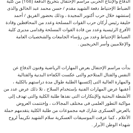
الدفاع والإنتاج الحربى مراسم الإحتفال بتخريج الدفعة (168) من كلية
الضباط الإحتياط دفعة الشهيد مقدم / حسن محمد عبد الخالق والذى
إستشهد خلال حرب أكتوبر المجيدة ، وذلك بحضور الفريق / أحمد
خليفة رئيس أركان حرب القوات المسلحة وعدد من المحافظين وقادة
الأفرع الرئيسية وعدد من قادة القوات المسلحة وقدامى مديرى كلية
الضباط الإحتياط وعدد من رؤساء الجامعات والشخصيات العامة
والإعلاميين وأسر الخريجيين .
بدأت مراسم الإحتفال بعرض المهارات الرياضية وفنون الدفاع عن
النفس والقتال المتلاحم والتى عكست الكفاءة البدنية والقتالية
والمهارة العالية التى إكتسبها الطلبة طوال مدة دراستهم بالكلية ،
أعقبها عرض المهارات الفنية بإستخدام السلاح ، تلا ذلك عرض عدد من
الأنشطة البحثية والإبتكارات التى نفذها طلبة الكلية والتى تهدف إلى
مواكبة التطور العلمى فى مختلف المجالات ، وإختتمت العروض
بالعرض العسكرى شارك فيه مجموعات من طلبة الكلية يتقدمهم حملة
الأعلام ، كما عزفت الموسيقات العسكرية سلام الشهيد تكريماً لروح
شهداء الوطن الأبرار .