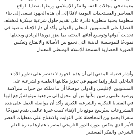
معمقة في مجالات الفقه والفكر الإسلامي وربطها بقضايا الواقع
المعاصر والمستجدات اليومية لافتًا إلى أن هذه الجهود تسعى إلى بناء
منظومة بحثية متطورة قادرة على تقديم حلول شرعية مبتكرة لمختلف
القضايا على المستويين المحلي والدولي وأكد أن دار الإفتاء ماضية في
تحديث أدواتها وتوسيع آفاقها البحثية بما يعزز دورها الريادي ويجعلها
نموذجًا للمؤسسة الدينية التي تجمع بين الأصالة والانفتاح وتعكس
الصورة الحضارية السمحة للإسلام الوسطي المعتدل
وأشار فضيلة المفتي إلى أن هذه الجهود لا تقتصر على تطوير الأداء
الداخلي للدار وإنما تسهم في تعزيز مكانتها العلمية والشرعية على
المستويين الإقليمي والدولي موضحًا أن ما تملكه من خبرات متراكمة
ورصيد علمي رصين مكَّنها من أن تتحول إلى مرجعية موثوقة يُرجع إليها
في القضايا الفكرية والشرعية الكبرى وأكد أن مواصلة العمل على هذه
المشروعات سيُرسخ موقع دار الإفتاء كبيت خبرة عالمي يقدم نموذجًا
متفردًا يجمع بين المحافظة على الثوابت والانفتاح على معطيات العصر
الأمر الذي يعكس بدوره الدور التاريخي لمصر باعتبارها منارة للعلم
الشرعي والفكر المستنير