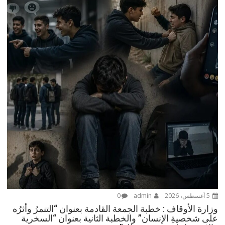
5 أغسطس، 2026
admin
0
وزارة الأوقاف : خطبة الجمعة القادمة بعنوان “التنمرُ وأثرُه
على شخصيةِ الإنسان” والخطبة الثانية بعنوان “السخرية