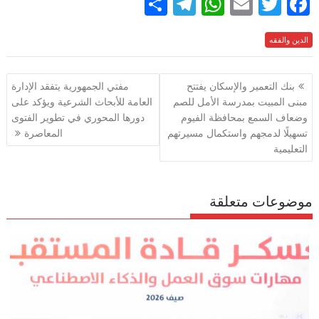
S
T
W
E
T
F
h
el
h
m
w
ac
e
الدين والفقه
itt
ai
at
e
ar
e
gr
s
l
er
b
تصفّح
بنك التعمير والإسكان يفتتح
مفتي الجمهورية يتفقد الإدارة
a
A
o
المقالات
مبنى المبيت بمدرسة الأمل للصم
العامة للأبحاث الشرعية ويؤكد على
m
p
o
وضعاف السمع بمحافظة الفيوم
دورها المحوري في تطوير الفتوى
p
k
تسهيلًا لدمجهم واستكمال مسيرتهم
المعاصرة
التعليمية
موضوعات متعلقة