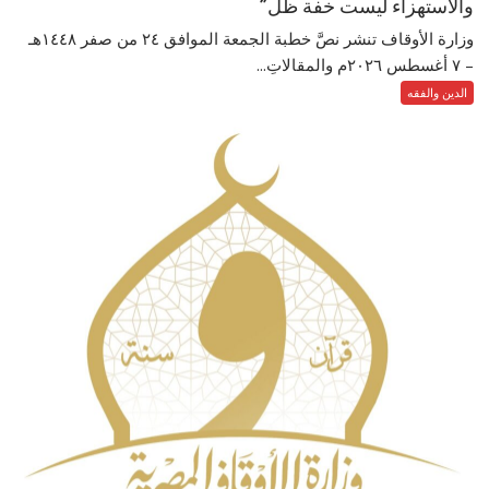
والاستهزاء ليست خفة ظل”
وزارة الأوقاف تنشر نصَّ خطبة الجمعة الموافق ٢٤ من صفر ١٤٤٨هـ
– ‏٧ أغسطس ٢٠٢٦م والمقالاتِ...
الدين والفقه