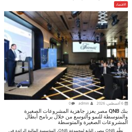
الاقتصاد
6 أغسطس، 2026
admin
0
بنك QNB مصر يعزز جاهزية المشروعات الصغيرة
والمتوسطة للنمو والتوسع من خلال برنامج أبطال
المشروعات الصغيرة والمتوسطة
نظّم QNB مصر، التابع لمجموعة QNB، المؤسسة المالية الرائدة في