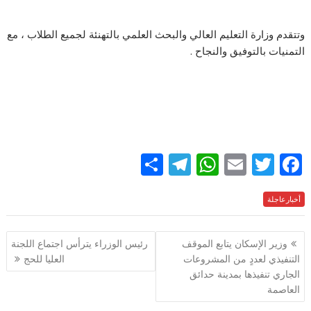
وتتقدم وزارة التعليم العالي والبحث العلمي بالتهنئة لجميع الطلاب ، مع
التمنيات بالتوفيق والنجاح .
S
T
W
E
T
F
h
el
h
m
w
ac
e
أخبارعاجلة
itt
ai
at
e
ar
e
gr
s
l
er
b
تصفّح
وزير الإسكان يتابع الموقف
رئيس الوزراء يترأس اجتماع اللجنة
a
A
o
المقالات
التنفيذي لعددٍ من المشروعات
العليا للحج
m
p
o
الجاري تنفيذها بمدينة حدائق
p
k
العاصمة