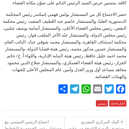
كافة، مثمنين حرص السيد الرئيس الدائم على صوْن مكانة القضاء.
حضر الاجتماع كل من المستشار بولس فهمي إسكندر رئيس المحكمة
الدستورية العليا، والمستشار عاصم عبد اللطيف السعيد، رئيس محكمة
النقض، رئيس مجلس القضاء الأعلى، والمستشار أسامة يوسف شلبي،
رئيس مجلس الدولة، والمستشار عبّد الآخر الملقب فواز، رئيس
محكمة استئناف القاهرة، والمستشار محمد شوقي عياد، النائب العام،
والمستشار حسين مدكور محمد، رئيس هيئة قضايا الدولة، والمستشار
محمد احمد خليل حافظ، رئيس هيئة النيابة الإدارية، واللواء أ. ح/ حاتم
الجزار، رئيس هيئة القضاء العسكري، والمستشار صلاح الدين محمود
مجاهد مساعد أول وزير العدل وأمين عام المجلس الأعلى للجهات
والهيئات القضائية.
S
T
W
E
T
F
h
el
h
m
w
ac
e
أخبارعاجلة
رئيسي
itt
ai
at
e
ar
e
gr
s
l
er
b
تصفّح
البنك المركزي المصري
اجتماع الرئيس السيسي مع
a
A
o
المقالات
يستضيف الدورة التاسعة من مؤتمر
مستشار رئيس الجمهورية للتخطيط