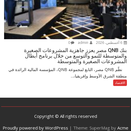
6 أغسطس، 2026
admin
0
بنك QNB مصر يعزز جاهزية المشروعات الصغيرة
والمتوسطة للنمو والتوسع من خلال برنامج أبطال
المشروعات الصغيرة والمتوسطة
نظّم QNB مصر، التابع لمجموعة QNB، المؤسسة المالية الرائدة في
منطقة الشرق الأوسط وإفريقيا،...
الاقتصاد
Copyright © All rights reserved
Proudly powered by WordPress
|
Theme: SuperMag by
Acme