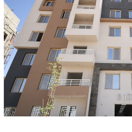
 محطة رفع الصرف الصحي ابني بيتك ٥، تابع المهندس شريف الشربيني، وزير الإسكان والمرافق والمجتمعات