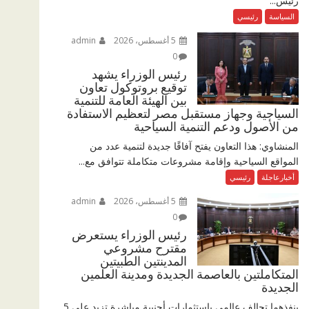
رئيس...
السياسة
رئيسي
5 أغسطس، 2026
admin
0
رئيس الوزراء يشهد
توقيع بروتوكول تعاون
بين الهيئة العامة للتنمية
السياحية وجهاز مستقبل مصر لتعظيم الاستفادة
من الأصول ودعم التنمية السياحية
المنشاوي: هذا التعاون يفتح آفاقًا جديدة لتنمية عدد من
المواقع السياحية وإقامة مشروعات متكاملة تتوافق مع...
أخبارعاجلة
رئيسي
5 أغسطس، 2026
admin
0
رئيس الوزراء يستعرض
مقترح مشروعي
المدينتين الطبيتين
المتكاملتين بالعاصمة الجديدة ومدينة العلمين
الجديدة
ينفذهما تحالف عالمي باستثمارات أجنبية مباشرة تزيد على 5