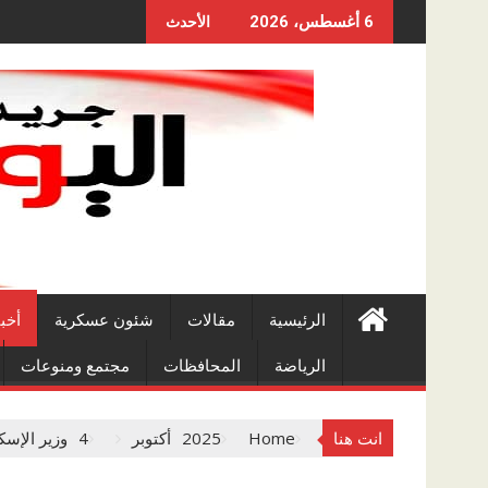
Skip
6 أغسطس، 2026
الأحدث
to
content
الرئيسية
مقالات
شئون عسكرية
أخب
الرياضة
المحافظات
مجتمع ومنوعات
انت هنا
Home
2025
أكتوبر
4
وزير الإسك