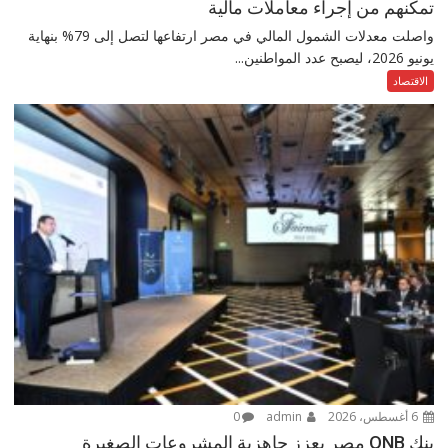
تمكنهم من إجراء معاملات مالية
واصلت معدلات الشمول المالي في مصر ارتفاعها لتصل إلى 79% بنهاية
يونيو 2026، ليصبح عدد المواطنين...
الاقتصاد
6 أغسطس، 2026
admin
0
بنك QNB مصر يعزز جاهزية المشروعات الصغيرة