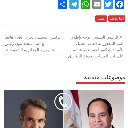
S
T
W
E
T
F
h
el
h
m
w
ac
e
أخبارعاجلة
رئيسي
itt
ai
at
e
ar
e
gr
s
l
er
b
تصفّح
الرئيس السيسي يوجه بإطلاق
الرئيس السيسي يجرى اتصالًا هاتفيًا
a
A
o
المقالات
اسم المغفور له العالم الجليل
مع عبد المجيد تبون رئيس
m
p
o
الأستاذ الدكتور أحمد عمر هاشم
الجمهورية الجزائرية الشقيقة
p
k
على احد المساجد بمدينة الزقازيق
موضوعات متعلقة