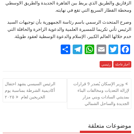
الزقازيق والطريق الذي يربط ببن القاهرة الجديدة والطريق الاوسطي
ومحطة القطار السريع التي تقع في نهايته.
وصرح المتحدث الرسمي باسم رئاسة الجمهورية بأن توجيهات السيد
الرئيس تأتي تكريما للمسيرة العلمية والدعوية الزاخرة والحافلة التي
خدم خلالها العالم الكبير، الإسلام والدعوة الوسطية لعقود طويلة.
S
T
W
E
T
F
h
el
h
m
w
ac
e
أخبارعاجلة
رئيسي
itt
ai
at
e
ar
e
gr
s
l
er
b
تصفّح
وزير الإسكان يُصدر 9 قرارات
الرئيس السيسي يشهد احتفال
a
A
o
المقالات
لإزالة التعديات ومخالفات البناء
أكاديمية الشرطة بمناسبة يوم
m
p
o
بمدينتي السادات وبني مزار
الخريجين لعام ٢٠٢٥
p
k
الجديدة والساحل الشمالي
موضوعات متعلقة