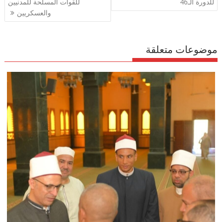
m
p
o
للدورة الـ46
للقوات المسلحة للمدنيين
p
k
والعسكريين
موضوعات متعلقة