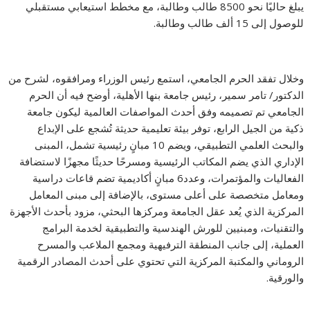
يبلغ حاليًا نحو 8500 طالب وطالبة، مع مخطط استيعابي مستقبلي
للوصول إلى 15 ألف طالب وطالبة.
وخلال تفقد الحرم الجامعي، استمع رئيس الوزراء ومرافقوه، لشرح من
الدكتور/ تامر سمير، رئيس جامعة بنها الأهلية، أوضح فيه أن الحرم
الجامعي تم تصميمه وفق أحدث المواصفات العالمية ليكون جامعة
ذكية من الجيل الرابع، توفر بيئة تعليمية حديثة تُشجع على الإبداع
والبحث العلمي التطبيقي، ويضم 10 مبانٍ رئيسية تشمل، المبنى
الإداري الذي يضم المكاتب الرئيسية ومسرحًا حديثًا مجهزًا لاستضافة
الفعاليات والمؤتمرات، وعدد6 مبانٍ أكاديمية تضم قاعات دراسية
ومعامل متخصصة على أعلى مستوى، بالإضافة إلى مبنى المعامل
المركزية الذي يُعد عقل الجامعة ومركزها البحثي، مزود بأحدث الأجهزة
والتقنيات، ومبنيين للورش الهندسية والتطبيقية لخدمة البرامج
العملية، إلى جانب المنطقة الترفيهية ومجمع الملاعب والمسرح
الروماني والمكتبة المركزية التي تحتوي على أحدث المصادر الرقمية
والورقية.