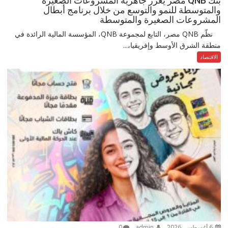
بنك QNB مصر يعزز جاهزية المشروعات الصغيرة
والمتوسطة للنمو والتوسع من خلال برنامج أبطال
المشروعات الصغيرة والمتوسطة
نظّم QNB مصر، التابع لمجموعة QNB، المؤسسة المالية الرائدة في
منطقة الشرق الأوسط وإفريقيا،...
الاقتصاد
6 أغسطس، 2026
admin
0