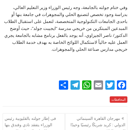
وفي ختام جولته بالجامعة، وجه رئيس الوزراء وزير التعليم العالي،
بدراسة وجود تخصص لتصنيع الحلي والمجوهرات في جامعة بنها أو
باحدى الجامعات التكنولوجية المتخصصة، لتعمل على استقبال الطلاب
المبدعين المبتكرين من خريجي مدرسة “ايجيبت جولد”، حيث أوضح
الدكتور/ ناصر الجيزاوي، أنه يوجد بالفعل برنامج مشابه بالجامعة يجري
العمل عليه حالياً لاستكمال اللوائح الخاصة به بهدف خدمة الطلاب
خريجي مدارس صناعة الحلي والمجوهرات.
S
T
W
E
T
F
h
el
h
m
w
ac
e
المحافظات
itt
ai
at
e
ar
e
gr
s
l
er
b
تصفّح
مهرجان القاهرة السينمائي
فى إطار جولته بالقليوبية رئيس
a
A
o
المقالات
الدولي : كريد شريكًا رئيسيًا وحيدًا
الوزراء يتفقد نادي وفندق بنها