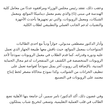
وعقب ذلك، تفقد رئيس مجلس الوزراء ومرافقوه عددًا من معامل كلية
الهندسة في مبنى (G) والذي يضم معمل ديناميكا الموائع، ومعمل
الشبكات، ومعمل الروبوتات، والتي تم تجهيزها بأحدث الأجهزة
والتقنيات لدعم الجانب العملي والتطبيقي لطلاب الكلية.
وأدار الدكتور مصطفى مدبولي، حواراً ودياً مع احدى الطالبات
المتواجدات بمعمل الموائع، حيث ناقش معها طبيعة الجهاز الذي تعمل
عليه ودوره وقدراته، كما قدم الطلاب في معمل الروبوتات نموذجاً لأحد
الروبوتات المتخصصة في الكشف عن المتفجرات لدعم مجال الحماية
المدنية، بالإضافة إلى روبوت آخر يمثل نموذجاً لغواصة تعمل على
تنظيف الخزانات من الشوائب، وكذا نموذج محاكاة مصغر لخط إنتاج
معتمد على الروبوتات في التصنيع.
وفي غضون ذلك، أكد الدكتور/ تامر سمير، أن جامعة بنها الأهلية تضع
الطالب في قلب العملية التعليمية، وتسعى لتخريج شباب يمتلكون