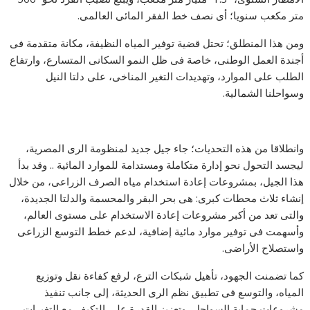
متر مكعب سنويا؛ أى نصف خط الفقر المائى العالمى.
ومن هذا المنطلق؛ تحتل قضية توفير المياه النظيفة، مكانة متقدمة فى
أجندة العمل الوطنى، خاصة فى ظل النمو السكانى المتسارع، وارتفاع
الطلب على الموارد، وتهديدات التغير المناخى، على دلتا النيل
وسواحلنا الشمالية.
وانطلاقا من هذه التحديات؛ جاء جيل جديد لمنظومة الرى المصرية،
ليجسد التحول نحو إدارة متكاملة ومستدامة للموارد المائية .. وقد بدأ
هذا الجيل، بمشروعات إعادة استخدام مياه الصرف الزراعى، من خلال
إنشاء ثلاث محطات كبرى: هى بحر البقر والمحسمة والدلتا الجديدة،
والتى تعد من أكبر مشروعات إعادة الاستخدام على مستوى العالم،
وأسهمت فى توفير موارد مائية إضافية، لدعم خطط التوسع الزراعى
واستصلاح الأراضى.
كما تضمنت الجهود، تأهيل شبكات الترع، لرفع كفاءة نقل وتوزيع
المياه، والتوسع فى تطبيق نظم الرى الحديثة، إلى جانب تنفيذ
مشروعات حماية السواحل، وتعزيز القدرة على التكيف مع التغيرات