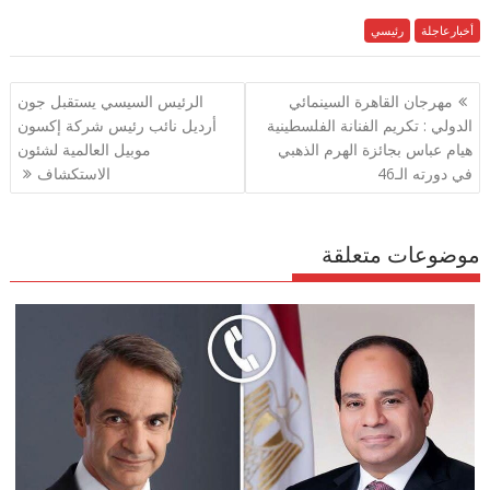
h
el
h
m
w
ac
e
أخبارعاجلة
رئيسي
itt
ai
at
e
ar
e
gr
s
l
er
b
تصفّح
مهرجان القاهرة السينمائي
الرئيس السيسي يستقبل جون
a
A
o
المقالات
الدولي : تكريم الفنانة الفلسطينية
أرديل نائب رئيس شركة إكسون
m
p
o
هيام عباس بجائزة الهرم الذهبي
موبيل العالمية لشئون
p
k
في دورته الـ46
الاستكشاف
موضوعات متعلقة