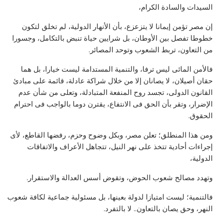
السيدات والسادة الكرام،
إن مصر تؤمن إيمانا لا يتزعزع، بأن الأنهار الدولية، لم تخلق لتكون
خطوطا تفصل بين الأوطان، بل شرايين حياة تنبض بالتكامل، وجسورا
من التعاون، تربط الشعوب وتوحد المصائر.
فالأمن المائى ليس ترفا، والتنمية المستدامة ليست خيارا، بل هما
حقان أصيلان، لا يصانان إلا من خلال شراكة عادلة، قائمة على مبادئ
القانون الدولى، تجسد روح المنفعة المتبادلة، وتعلى من شأن عدم
الإضرار، وتقر بأن الحق فى الانتفاع، يقترن دوما بالواجب فى احترام
الحقوق.
ومن هذا المنطلق؛ تعلن مصر، وبكل وضوح وحزم، رفضها القاطع، لأى
إجراءات أحادية تتخذ على نهر النيل، تتجاهل الأعراف والاتفاقات
الدولية،
وتهدد مصالح شعوب الحوض، وتقوض أسس العدالة والاستقرار.
فالتنمية؛ ليست امتيازا لدولة بعينها، بل مسئولية جماعية لكافة شعوب
النهر، وحق يصان بالتعاون.. لا بالتفرد.