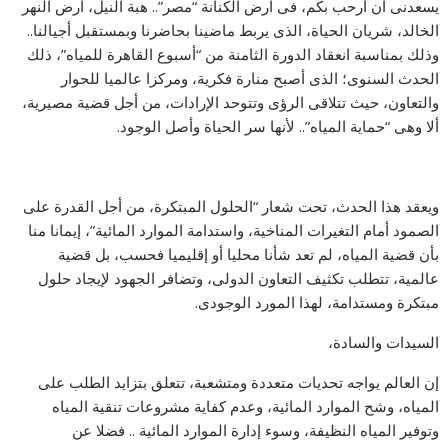
يسعدنى أن أرحب بكم، فى أرض الكنانة “مصر”.. هبة النيل، أرض النهر
الخالد، شريان الحياة، الذى يربط ماضينا بحاضرنا وبمستقبل أجيالنا..
وذلك بمناسبة انعقاد الدورة الثامنة من “أسبوع القاهرة للمياه”، ذلك
الحدث السنوى؛ الذى أصبح منارة فكرية، ومركزا عالميا للحوار
والتعاون، حيث تتلاقى الرؤى وتتوحد الإرادات، من أجل قضية مصيرية،
ألا وهى “حماية المياه”.. لأنها سر الحياة وأصل الوجود.
ويعقد هذا الحدث، تحت شعار “الحلول المبتكرة، من أجل القدرة على
الصمود أمام التغيرات المناخية، واستدامة الموارد المائية”، إيمانا منا
بأن قضية المياه، لم تعد شأنا محليا أو إقليميا فحسب، بل قضية
عالمية، تتطلب تكثيف التعاون الدولى، وتضافر الجهود لإيجاد حلول
مبتكرة ومستدامة، لهذا المورد الوجودى.
السيدات والسادة،
إن العالم يواجه تحديات متعددة ومتشعبة، تتعلق بتزايد الطلب على
المياه، وشح الموارد المائية، وعدم كفاية مشروعات تنقية المياه
وتوفير المياه النظيفة، وسوء إدارة الموارد المائية .. فضلا عن