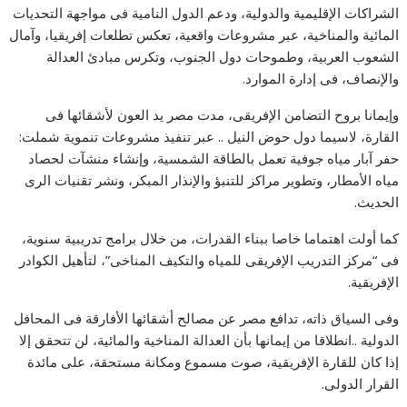
الشراكات الإقليمية والدولية، ودعم الدول النامية فى مواجهة التحديات
المائية والمناخية، عبر مشروعات واقعية، تعكس تطلعات إفريقيا، وآمال
الشعوب العربية، وطموحات دول الجنوب، وتكرس مبادئ العدالة
والإنصاف، فى إدارة الموارد.
وإيمانا بروح التضامن الإفريقى، مدت مصر يد العون لأشقائها فى
القارة، لاسيما دول حوض النيل .. عبر تنفيذ مشروعات تنموية شملت:
حفر آبار مياه جوفية تعمل بالطاقة الشمسية، وإنشاء منشآت لحصاد
مياه الأمطار، وتطوير مراكز للتنبؤ والإنذار المبكر، ونشر تقنيات الرى
الحديث.
كما أولت اهتماما خاصا ببناء القدرات، من خلال برامج تدريبية سنوية،
فى “مركز التدريب الإفريقى للمياه والتكيف المناخى”، لتأهيل الكوادر
الإفريقية.
وفى السياق ذاته، تدافع مصر عن مصالح أشقائها الأفارقة فى المحافل
الدولية ..انطلاقا من إيمانها بأن العدالة المناخية والمائية، لن تتحقق إلا
إذا كان للقارة الإفريقية، صوت مسموع ومكانة مستحقة، على مائدة
القرار الدولى.