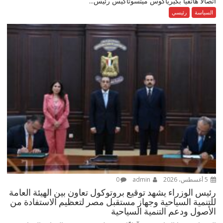
اتصالًا هاتفيًا بكيرياكوس ميتسوتاكيس رئيس...
السياسة
رئيسي
5 أغسطس، 2026
admin
0
رئيس الوزراء يشهد توقيع بروتوكول تعاون بين الهيئة العامة
للتنمية السياحية وجهاز مستقبل مصر لتعظيم الاستفادة من
الأصول ودعم التنمية السياحية