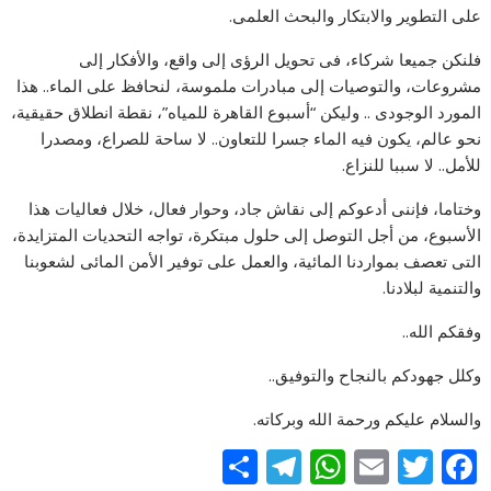
على التطوير والابتكار والبحث العلمى.
فلنكن جميعا شركاء، فى تحويل الرؤى إلى واقع، والأفكار إلى
مشروعات، والتوصيات إلى مبادرات ملموسة، لنحافظ على الماء.. هذا
المورد الوجودى .. وليكن “أسبوع القاهرة للمياه”، نقطة انطلاق حقيقية،
نحو عالم، يكون فيه الماء جسرا للتعاون.. لا ساحة للصراع، ومصدرا
للأمل.. لا سببا للنزاع.
وختاما، فإننى أدعوكم إلى نقاش جاد، وحوار فعال، خلال فعاليات هذا
الأسبوع، من أجل التوصل إلى حلول مبتكرة، تواجه التحديات المتزايدة،
التى تعصف بمواردنا المائية، والعمل على توفير الأمن المائى لشعوبنا
والتنمية لبلادنا.
وفقكم الله..
وكلل جهودكم بالنجاح والتوفيق..
والسلام عليكم ورحمة الله وبركاته.
S
T
W
E
T
F