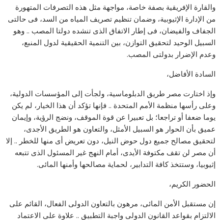
والقارة الإفريقية بصفة خاصة، مواجهة مثل هذه التصرفات المتهورة
من الإدارة الإثيوبية، وضمان تنظيم تصريف المياه من السد، فى حالتى
الجفاف والفيضان، فى إطار الاتفاق الذى تنشده دولتا المصب .. وهو
السبيل الوحيد لتحقيق التوازن، بين التنمية الحقيقية لدول المنبع،
وعدم الإضرار بدولتى المصب.
السادة الأفاضل،
وإذ اختارت مصر طريق الدبلوماسية، ولجأت إلى المؤسسات الدولية،
وعلى رأسها منظمة الأمم المتحدة .. فإنها تؤكد أن هذا الخيار، لم يكن
يوما ضعفا أو تراجعا؛ بل تعبيرا عن قوة الموقف، ونضج الرؤية، وإيمان
عميق بأن الحوار هو السبيل الأمثل، والتعاون هو الطريق الأجدى،
لتحقيق مصالح جميع دول حوض النيل، دون تعريض أى منها للخطر .. إلا
أن مصر لن تقف مكتوفة الأيدى، أمام النهج غير المسئول الذى تتبعه
إثيوبيا، وستتخذ كافة التدابير، لحماية مصالحها وأمنها المائى.
الحضور الكريم،
إن مستقبل الأمن المائى، مرهون بالتعاون الدولى الفعال، القائم على
الالتزام بقواعد القانون الدولى واجبة التطبيق .. علاوة على الاعتماد