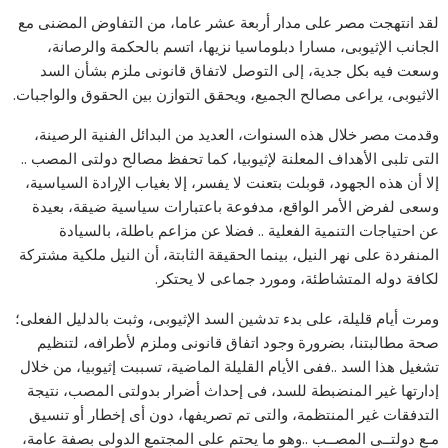
لقد انتهجت مصر على مدار أربعة عشر عاما، من التفاوض المضنى مع
الجانب الإثيوبى، مسارا دبلوماسيا نزيها، اتسم بالحكمة والرصانة،
وسعت فيه بكل جدية، إلى التوصل لاتفاق قانونى ملزم بشأن السد
الاثيوبى، يراعى مصالح الجميع، ويحقق التوازن بين الحقوق والواجبات.
وقدمت مصر خلال هذه السنوات، العديد من البدائل الفنية الرصينة،
التى تلبى الأهداف المعلنة لإثيوبيا، كما تحفظ مصالح دولتى المصب ..
إلا أن هذه الجهود، قوبلت بتعنت لا يفسر، إلا بغياب الإرادة السياسية،
وسعى لفرض الأمر الواقع، مدفوعة باعتبارات سياسية ضيقة، بعيدة
عن احتياجات التنمية الفعلية .. فضلا عن مزاعم باطلة، بالسيادة
المنفردة على نهر النيل، بينما الحقيقة الثابتة، أن النيل ملكية مشتركة
لكافة دوله المتشاطئة، ومورد جماعى لا يحتكر.
ومرت أيام قليلة، على بدء تدشين السد الإثيوبى، وثبت بالدليل الفعلى؛
صحة مطالبتنا، بضرورة وجود اتفاق قانونى وملزم لأطرافه، لتنظيم
تشغيل هذا السد ..ففى الأيام القليلة الماضية، تسببت إثيوبيا، من خلال
إدارتها غير المنضبطة للسد، فى إحداث أضرار بدولتى المصب، نتيجة
التدفقات غير المنتظمة، والتى تم تصريفها، دون أى إخطار أو تنسيق
مـع دولتــى المصــب ..وهو ما يحتم على المجتمع الدولى بصفة عامة،