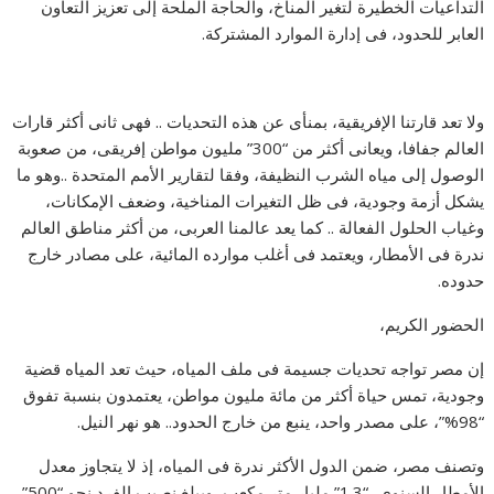
التداعيات الخطيرة لتغير المناخ، والحاجة الملحة إلى تعزيز التعاون
العابر للحدود، فى إدارة الموارد المشتركة.
ولا تعد قارتنا الإفريقية، بمنأى عن هذه التحديات .. فهى ثانى أكثر قارات
العالم جفافا، ويعانى أكثر من “300” مليون مواطن إفريقى، من صعوبة
الوصول إلى مياه الشرب النظيفة، وفقا لتقارير الأمم المتحدة ..وهو ما
يشكل أزمة وجودية، فى ظل التغيرات المناخية، وضعف الإمكانات،
وغياب الحلول الفعالة .. كما يعد عالمنا العربى، من أكثر مناطق العالم
ندرة فى الأمطار، ويعتمد فى أغلب موارده المائية، على مصادر خارج
حدوده.
الحضور الكريم،
إن مصر تواجه تحديات جسيمة فى ملف المياه، حيث تعد المياه قضية
وجودية، تمس حياة أكثر من مائة مليون مواطن، يعتمدون بنسبة تفوق
“98%”، على مصدر واحد، ينبع من خارج الحدود.. هو نهر النيل.
وتصنف مصر، ضمن الدول الأكثر ندرة فى المياه، إذ لا يتجاوز معدل
الأمطار السنوى، “1.3” مليار متر مكعب، ويبلغ نصيب الفرد نحو “500”