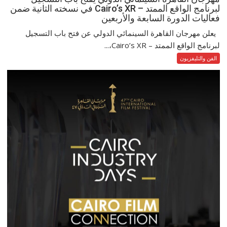
لبرنامج الواقع الممتد – Cairo’s XR في نسخته الثانية ضمن
فعاليات الدورة السابعة والأربعين
يعلن مهرجان القاهرة السينمائي الدولي عن فتح باب التسجيل
لبرنامج الواقع الممتد – Cairo’s XR،...
الفن والتليفزيون