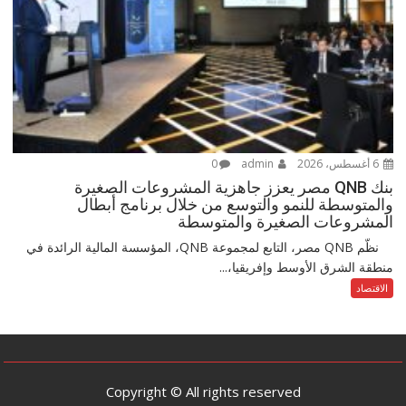
6 أغسطس، 2026
admin
0
بنك QNB مصر يعزز جاهزية المشروعات الصغيرة
والمتوسطة للنمو والتوسع من خلال برنامج أبطال
المشروعات الصغيرة والمتوسطة
نظّم QNB مصر، التابع لمجموعة QNB، المؤسسة المالية الرائدة في
منطقة الشرق الأوسط وإفريقيا،...
الاقتصاد
Copyright © All rights reserved