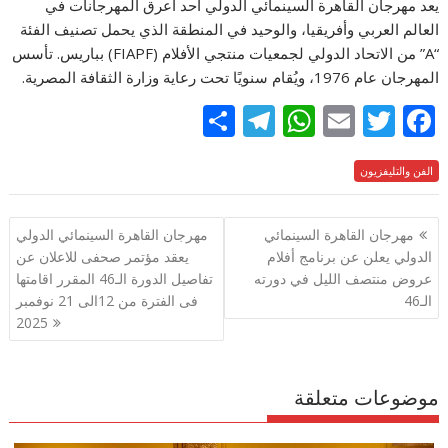
يعد مهرجان القاهرة السينمائي الدولي أحد أعرق المهرجانات في
العالم العربي وأفريقيا، والوحيد في المنطقة الذي يحمل تصنيف الفئة
“A” من الاتحاد الدولي لجمعيات منتجي الأفلام (FIAPF) بباريس. تأسس
المهرجان عام 1976، ويُقام سنويًا تحت رعاية وزارة الثقافة المصرية.
S
T
W
E
T
F
h
el
h
m
w
ac
e
الفن والتليفزيون
itt
ai
at
e
ar
e
gr
s
l
er
b
تصفّح
مهرجان القاهرة السينمائي
مهرجان القاهرة السينمائي الدولي
a
A
o
المقالات
الدولي يعلن عن برنامج أفلام
يعقد مؤتمر صحفى للاعلان عن
m
p
o
عروض منتصف الليل في دورته
تفاصيل الدورة الـ46 المقرر اقامتها
p
k
الـ46
فى الفترة من 12الى 21 نوفمبر
2025
موضوعات متعلقة