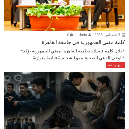
5 أغسطس، 2026
admin
0
كلمة مفتى الجمهورية فى جامعة القاهرة
*خلال كلمة فضيلته بجامعة القاهرة.. مفتي الجمهورية يؤكد:*
*الوعي الديني الصحيح يصوغ شخصيةً قياديةً متوازنةً...
الدين والفقه