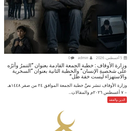
5 أغسطس، 2026
admin
0
وزارة الأوقاف : خطبة الجمعة القادمة بعنوان “التنمرُ وأثرُه
على شخصيةِ الإنسان” والخطبة الثانية بعنوان “السخرية
والاستهزاء ليست خفة ظل”
وزارة الأوقاف تنشر نصَّ خطبة الجمعة الموافق ٢٤ من صفر ١٤٤٨هـ
– ‏٧ أغسطس ٢٠٢٦م والمقالاتِ...
الدين والفقه