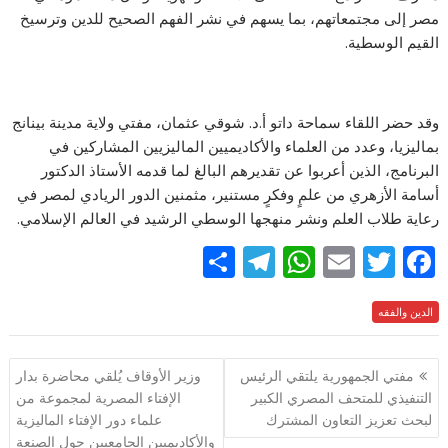
مصر إلى مجتمعاتهم، بما يسهم في نشر الفهم الصحيح للدين وترسيخ
القيم الوسطية.
وقد حضر اللقاء سماحة داتو أ.د. شوقي عثمان، مفتي ولاية مدينة بينانج
بماليزيا، وعدد من العلماء والأكاديميين الماليزيين المشاركين في
البرنامج، الذين أعربوا عن تقديرهم البالغ لما قدمه الأستاذ الدكتور
أسامة الأزهري من علمٍ وفكرٍ مستنير، مثمنين الدور الريادي لمصر في
رعاية طلاب العلم ونشر منهجها الوسطي الرشيد في العالم الإسلامي.
S
T
W
E
T
F
h
el
h
m
w
ac
e
الدين والفقه
itt
ai
at
e
ar
e
gr
s
l
er
b
تصفّح
مفتي الجمهورية يلتقي الرئيس
وزير الأوقاف يُلقي محاضرة بدار
a
A
o
المقالات
التنفيذي للمتحف المصري الكبير
الإفتاء المصرية لمجموعة من
m
p
o
لبحث تعزيز التعاون المشترك
علماء دور الإفتاء الماليزية
والأكاديميين الجامعيين حول الصنعة