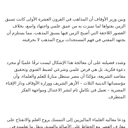
وبين وزير الأوقاف أن المذاهب في القرون العشرة الأولى كانت تسبق
الزمن بفتواها لما تميزت به من عمق علمي واجتهاد واسع، بخلاف
العصور اللاحقة التي أصبح الزمن فيها يسبق المذهب، مما يستلزم أن
يجتهد المفتي في فهم المستجدات بروح المذهب لا بحرفيته.
وشدد فضيلته على أن معالجة هذا الإشكال ليست ترفًا علميًا أو مجرد
دعوة فكرية، بل هي فرض علمي وشرعي لضبط الفتوى وتحقيق
مقاصد الشريعة، مؤكدًا أن مصر ستظل منارةً للعلم والعلماء، وأن
مؤسساتها الدينية الثلاث – الأزهر الشريف ووزارة الأوقاف ودار الإفتاء
المصرية – تعمل في تكاملٍ تام لنشر الاعتدال ومواجهة الفكر
المتطرف.
ودعا معاليه العلماء الماليزيين إلى التمسك بروح العلم والانفتاح على
معارف العصر مع الحفاظ على الأصالة والهوية، ونقل ما تعلموه في