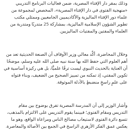
وذلك بمقر دار الإفتاء المصرية، ضمن فعاليات البرنامج التدريبي
«منهجية الفتوى في دار الإفتاء المصرية»، المخصص لمجموعة من
علماء دور الإفتاء الماليزية والأكاديميين الجامعيين وممثلي مكتب
تطوير الشؤون الإسلامية الماليزية، بمشاركة 25 متدربًا ومتدربة من
العلماء والمفتين والمفتيات الماليزيين.
وخلال المحاضرة، أكَّد معالي وزير الأوقاف أن الصنعة الحديثية تعد من
أهم العلوم التي حفظ الله بها سنة نبيه صلى الله عليه وسلم، موضحًا
أن العناية بالحديث النبوي ليست ترفًا علميًّا، بل هي ركيزة أساسية في
تكوين المفتي، إذ تمكنه من تمييز الصحيح من الضعيف، وبناء فتواه
على علمٍ راسخٍ منضبطٍ بالأدلة الموثوقة.
وأشار الوزير إلى أن المدرسة المصرية تفرق بوضوح بين مقام
التدريس ومقام الفتوى؛ فبينما يقوم التدريس على الالتزام بالمذهب،
تتسع دائرة الفتوى لاستيعاب مصالح الناس ومراعاة الواقع، وهو ما
يعكس عمق الفكر الأزهري الراسخ في الجمع بين الأصالة والمعاصرة.