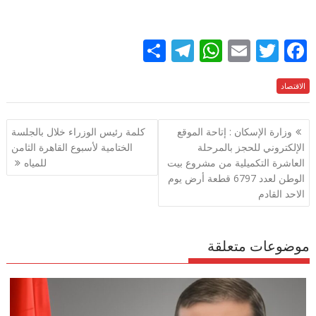
S
T
W
E
T
F
h
el
h
m
w
ac
الاقتصاد
e
itt
ai
at
e
ar
e
gr
s
l
er
b
تصفّح
وزارة الإسكان : إتاحة الموقع
كلمة رئيس الوزراء خلال بالجلسة
a
A
o
المقالات
الإلكتروني للحجز بالمرحلة
الختامية لأسبوع القاهرة الثامن
m
p
o
العاشرة التكميلية من مشروع بيت
للمياه
p
k
الوطن لعدد 6797 قطعة أرض يوم
الاحد القادم
موضوعات متعلقة