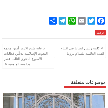
S
T
W
E
T
F
h
el
h
m
w
ac
الرياضة
e
itt
ai
at
e
ar
e
gr
s
l
er
b
تصفّح
كلمة رئيس ايطاليا في افتتاح
برعاية شيخ الازهر أمين مجمع
a
A
o
المقالات
القمة العالمية للسلام بروما
البحوث الإسلامية يدشِّن فعاليات
m
p
o
الأسبوع الدعوي الثالث عشر
p
k
بجامعة المنوفية
موضوعات متعلقة