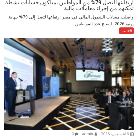
ارتفاعها لتصل 79% من المواطنين يمتلكون حسابات نشطة
تمكنهم من إجراء معاملات مالية
واصلت معدلات الشمول المالي في مصر ارتفاعها لتصل إلى 79% بنهاية
يونيو 2026، ليصبح عدد المواطنين...
الاقتصاد
6 أغسطس، 2026
admin
0