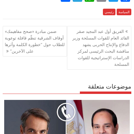
h
el
h
m
w
ac
السياسة
e
رئيسي
itt
ai
at
e
ar
e
gr
s
l
er
b
تصفّح
الفريق أول عبد المجيد صقر
ضمن مبادرة «صحح مفاهيمك»
a
A
o
المقالات
القائد العام للقوات المسلحة وزير
أوقاف الشرقية تنظّم قافلة توعوية
m
p
o
الدفاع والإنتاج الحربى يشهد
للطلاب حول “خطورة الكلمة وأثرها
p
k
مناقشة البحث الرئيسى لمركز
على الآخرين”
الدراسات الإستراتيجية للقوات
المسلحة
موضوعات متعلقة