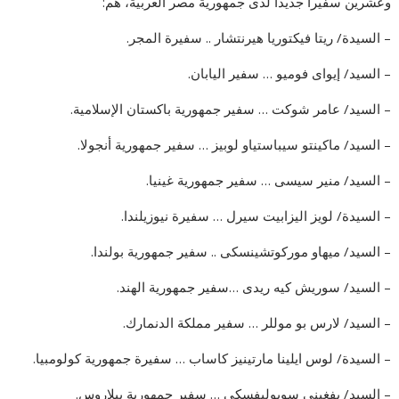
وعشرين سفيراً جديداً لدى جمهورية مصر العربية، هم:
– السيدة/ ريتا فيكتوريا هيرنتشار .. سفيرة المجر.
– السيد/ إيواى فوميو … سفير اليابان.
– السيد/ عامر شوكت … سفير جمهورية باكستان الإسلامية.
– السيد/ ماكينتو سيباستياو لوبيز … سفير جمهورية أنجولا.
– السيد/ منير سيسى … سفير جمهورية غينيا.
– السيدة/ لويز اليزابيت سيرل … سفيرة نيوزيلندا.
– السيد/ ميهاو موركوتشينسكى .. سفير جمهورية بولندا.
– السيد/ سوريش كيه ريدى …سفير جمهورية الهند.
– السيد/ لارس بو موللر … سفير مملكة الدنمارك.
– السيدة/ لوس ايلينا مارتينيز كاساب … سفيرة جمهورية كولومبيا.
– السيد/ يفغينى سوبوليفسكى … سفير جمهورية بيلاروس.