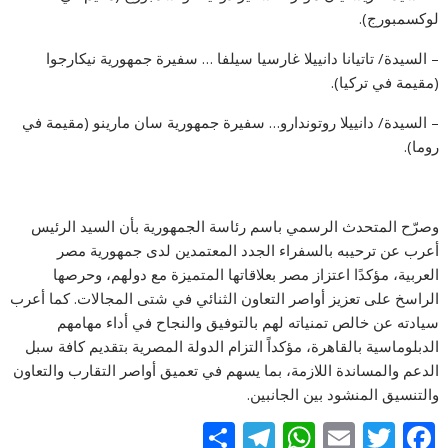
لوكسمبورج).
– السيدة/ تاتيانا دانييلا غارسيا سيلفا … سفيرة جمهورية نيكارجوا
(مقيمة في تركيا).
– السيدة/ دانييلا روتوندارو… سفيرة جمهورية سان مارينو (مقيمة في
روما).
وصرّح المتحدث الرسمي باسم رئاسة الجمهورية بأن السيد الرئيس
أعرب عن ترحيبه بالسفراء الجدد المعتمدين لدى جمهورية مصر
العربية، مؤكدًا اعتزاز مصر بعلاقاتها المتميزة مع دولهم، وحرصها
الراسخ على تعزيز أواصر التعاون الثنائي في شتى المجالات. كما أعرب
سيادته عن خالص تمنياته لهم بالتوفيق والنجاح في أداء مهامهم
الدبلوماسية بالقاهرة، مؤكداً التزام الدولة المصرية بتقديم كافة سبل
الدعم والمساندة اللازمة، بما يسهم في تعميق أواصر التقارب والتعاون
والتنسيق المنشود بين الجانبين.
S
T
W
E
T
F