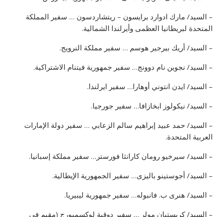
– السيد/ مارك ادوارد برايسون – ريتشاردسون … سفير المملكة
المتحدة لبريطانيا العظمى وأيرلندا الشمالية.
– السيد/ أريك بيرجير هوسم … سفير مملكة النرويج.
– السيد/ نجوين نام دوونج… سفير جمهورية فيتنام الاشتراكية.
– السيد/ ايدن انتوني أوهارا… سفير ايرلندا.
– السيد/ نيكولوز ابخازافا… سفير جورجيا.
– السيد/ حمد عبيد إبراهيم سالم الزعابي … سفير دولة الإمارات
العربية المتحدة.
– السيد/ سيرخيو رومان كارانثا فورستر… سفير مملكة إسبانيا.
– السيد/ أجوستينو باليزى… سفير الجمهورية الإيطالية.
– السيد/ هنرى ب. فانبوله… سفير جمهورية ليبيريا.
– السيد/ كريستيان مولر … سفير دوقية لوكسمبورج (مقيم في