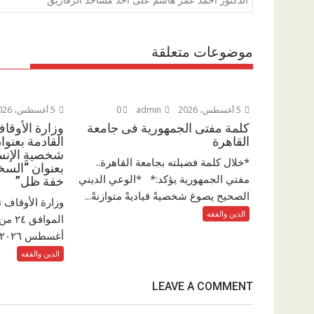
m
p
o
p
k
موضوعات متعلقة
5 أغسطس، 2026
admin
0
5 أغسطس، 2026
كلمة مفتى الجمهورية فى جامعة
وزارة الأوقا
القاهرة
القادمة بعنوان
شخصيةِ الإنسا
*خلال كلمة فضيلته بجامعة القاهرة..
بعنوان “السخ
مفتي الجمهورية يؤكد:* *الوعي الديني
خفة ظل”
الصحيح يصوغ شخصيةً قياديةً متوازنةً...
وزارة الأوقاف 
الدين والفقه
أغسطس ٢٠٢٦م والمقالاتِ...
الدين والفقه
LEAVE A COMMENT