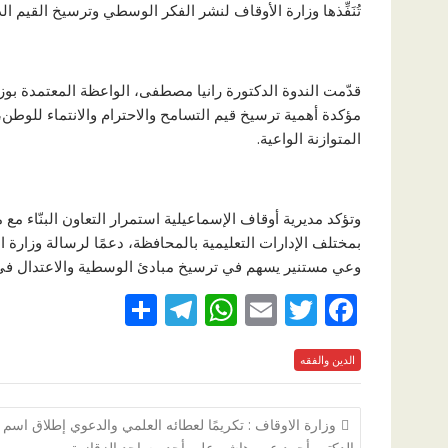
تُنَفِّذها وزارة الأوقاف لنشر الفكر الوسطي وترسيخ القيم الد
قدّمت الندوة الدكتورة رانيا مصطفى، الواعظة المعتمدة بوز
مؤكدة أهمية ترسيخ قيم التسامح والاحترام والانتماء للوطن،
المتوازنة الواعية.
وتؤكد مديرية أوقاف الإسماعيلية استمرار التعاون البنّاء مع
بمختلف الإدارات التعليمية بالمحافظة، دعمًا لرسالة وزارة 
وعي مستنير يسهم في ترسيخ مبادئ الوسطية والاعتدال في
S
T
W
E
T
F
h
el
h
m
w
ac
e
الدين والفقه
itt
ai
at
e
ar
e
gr
s
l
er
b
تصفّح
وزارة الاوقاف : تكريمًا لعطائه العلمي والدعوي إطلاق اسم
a
A
o
المقالات
الدكتور أحمد عمر هاشم على أحد مساجد الزقازيق