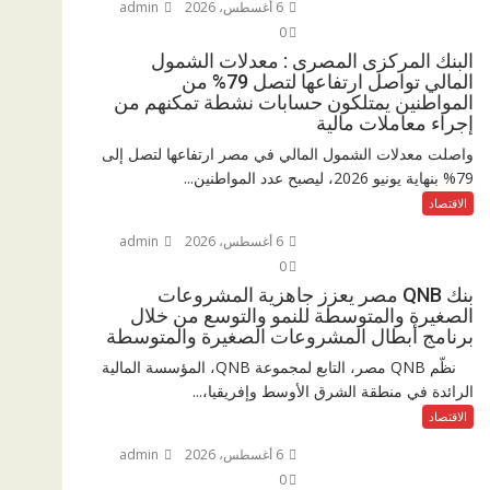
r
6 أغسطس، 2026
admin
p
r
0
e
p
البنك المركزى المصرى : معدلات الشمول
a
المالي تواصل ارتفاعها لتصل 79% من
m
المواطنين يمتلكون حسابات نشطة تمكنهم من
إجراء معاملات مالية
واصلت معدلات الشمول المالي في مصر ارتفاعها لتصل إلى
79% بنهاية يونيو 2026، ليصبح عدد المواطنين...
الاقتصاد
6 أغسطس، 2026
admin
0
بنك QNB مصر يعزز جاهزية المشروعات
الصغيرة والمتوسطة للنمو والتوسع من خلال
برنامج أبطال المشروعات الصغيرة والمتوسطة
نظّم QNB مصر، التابع لمجموعة QNB، المؤسسة المالية
الرائدة في منطقة الشرق الأوسط وإفريقيا،...
الاقتصاد
6 أغسطس، 2026
admin
0