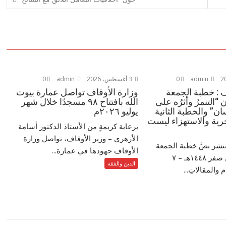
admin
0
3 أغسطس، 2026
admin
0
ف : خطبة الجمعة
وزارة الأوقاف تواصل عمارة بيوت
 “التنمرُ وأثرُه على
الله بافتتاح ٩٨ مسجدًا خلال شهر
ن” والخطبة الثانية
يوليو ٢٠٢٦م
رية والاستهزاء ليست
برعاية كريمةٍ من الأستاذ الدكتور أسامة
الأزهري – وزير الأوقاف، تواصل وزارة
تنشر نصَّ خطبة الجمعة
الأوقاف جهودها في عمارة...
الموافق ٢٤ من صفر ١٤٤٨هـ – ‏٧
الدين والفقه