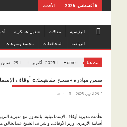
Skip
6 أغسطس، 2026
الأحدث
to
content
الرئيسية
مقالات
شئون عسكرية
أخب
الرياضة
المحافظات
مجتمع ومنوعات
انت هنا
Home
2025
أكتوبر
29
ضمن مب
ضمن مبادرة «صحح مفاهيمك» أوقاف الإسماعي
29 أكتوبر، 2025
admin
نظّمت مديرية أوقاف الإسماعيلية، بالتعاون مع مديرية التربي
أسامة الأزهري، وزير الأوقاف، وإشراف الشيخ عبدالخالق م