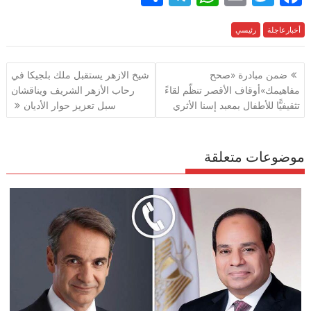
h
el
h
m
w
ac
e
أخبارعاجلة
رئيسي
itt
ai
at
e
ar
e
gr
s
l
er
b
تصفّح
ضمن مبادرة «صحح
شيخ الازهر يستقبل ملك بلجيكا في
a
A
o
المقالات
مفاهيمك»أوقاف الأقصر تنظّم لقاءً
رحاب الأزهر الشريف ويناقشان
m
p
o
تثقيفيًّا للأطفال بمعبد إسنا الأثري
سبل تعزيز حوار الأديان
p
k
موضوعات متعلقة