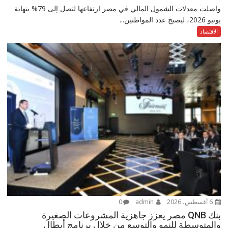
واصلت معدلات الشمول المالي في مصر ارتفاعها لتصل إلى 79% بنهاية
يونيو 2026، ليصبح عدد المواطنين...
الاقتصاد
6 أغسطس، 2026
admin
0
بنك QNB مصر يعزز جاهزية المشروعات الصغيرة
والمتوسطة للنمو والتوسع من خلال برنامج أبطال