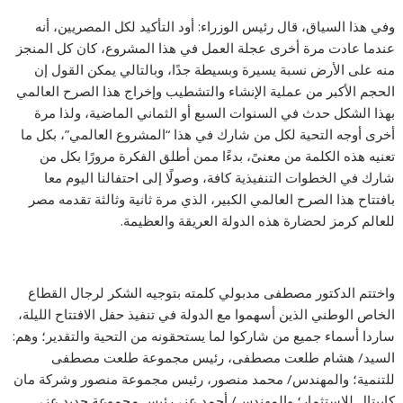
وفي هذا السياق، قال رئيس الوزراء: أود التأكيد لكل المصريين، أنه
عندما عادت مرة أخرى عجلة العمل في هذا المشروع، كان كل المنجز
منه على الأرض نسبة يسيرة وبسيطة جدًا، وبالتالي يمكن القول إن
الحجم الأكبر من عملية الإنشاء والتشطيب وإخراج هذا الصرح العالمي
بهذا الشكل حدث في السنوات السبع أو الثماني الماضية، ولذا مرة
أخرى أوجه التحية لكل من شارك في هذا “المشروع العالمي”، بكل ما
تعنيه هذه الكلمة من معنىً، بدءًا ممن أطلق الفكرة مرورًا بكل من
شارك في الخطوات التنفيذية كافة، وصولًا إلى احتفالنا اليوم معا
بافتتاح هذا الصرح العالمي الكبير، الذي مرة ثانية وثالثة تقدمه مصر
للعالم كرمز لحضارة هذه الدولة العريقة والعظيمة.
واختتم الدكتور مصطفى مدبولي كلمته بتوجيه الشكر لرجال القطاع
الخاص الوطني الذين أسهموا مع الدولة في تنفيذ حفل الافتتاح الليلة،
ساردا أسماء جميع من شاركوا لما يستحقونه من التحية والتقدير؛ وهم:
السيد/ هشام طلعت مصطفى، رئيس مجموعة طلعت مصطفى
للتنمية؛ والمهندس/ محمد منصور، رئيس مجموعة منصور وشركة مان
كابيتال للاستثمار؛ والمهندس/ أحمد عز، رئيس مجموعة حديد عز،