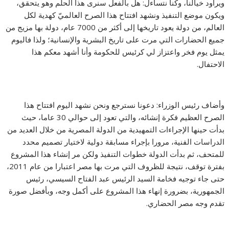
ويراود خيالنا، وكنا نتساءل: هل بالفعل سنرى هذا الحلم وهو يتحقق،
ويكون موضع التنفيذ ونشهد افتتاح هذا الصرح العالميّ كهدية لكل
العالم، من دولة يعود تاريخها إلى أكثر من 7000 عام، دولة بها مزيج من
جميع الحضارات التي مرت على تاريخ البشرية والإنسانية؛ ولذا فاليوم
يمثل يوم فخر واعتزاز لي كرئيس للحكومة وأنا أشهد معكم هذا
الاحتفال.
وأضاف رئيس الوزراء: دعونا نسترجع ونحن نشهد اليوم افتتاح هذا
الصرح العظيم فكرة إنشائه، والتي تعود إلى حوالي 30 عاما، حيث
بدأت حينها الإجراءات التمهيدية من الدولة المصرية من خلال العديد من
الدراسات الفنية، مرورا بإجراء مسابقة دولية لاختيار تصميم محدد
للمتحف، ثم بدأت الدولة خطوات التنفيذ ولكن مر إنشاء هذا المشروع
بفترة توقف، نتيجة للظروف التي مرت بها مصر اعتبارا من عام 2011،
حتى جاء توجيه فخامة السيد الرئيس عبد الفتاح السيسي، رئيس
الجمهورية، بضرورة إنهاء هذا المشروع على أكمل وجه، وبأفضل صورة
تقدم وجه مصر الحضاري.