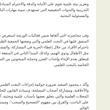
وتعزيز بيئة علمية تقوم على الأمانة والدقة والاحترام المتبا
التدريبية والندوات التثقيفية التي تستهدف تنمية مهارات ال
والمسئولية البحثية.
وفى محاضرته التي ألقاها ضمن فعاليات الورشة استعرض د.مح
المتفق عليها في البحث العلمي والتي وضعتها الجمعية الطبية 
باحترام الأفراد من خلال إعطاء الحرية في المشاركة، والمش
مثل الأطفال وذوي الهمم، وكذلك المبدأ الثاني في المنفعة ال
فيتعلق بعدم الإيذاء وإحداث الضرر وحماية المبحوثين من المخا
الخاصة بالبحث العلمي.
وأكد د.محمود السعيد ضرورة حوكمة إجراءات البحث العلمي من
والأخلاقية، ومشاركة أصحاب المصلحة، وسيادة القانون للح
المجلات العلمية والتي يتعلق بعضها بأسباب علمية وبحثية، أو
علي الباحث، والفرق بين مفهوم “التصحيح والسحب”، ومستعر
العالم.