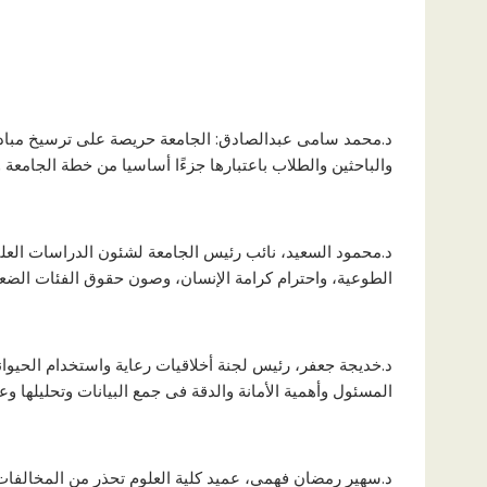
د.محمد سامى عبدالصادق: الجامعة حريصة على ترسيخ مبادئ ا
والباحثين والطلاب باعتبارها جزءًا أساسيا من خطة الجامعة و
د.محمود السعيد، نائب رئيس الجامعة لشئون الدراسات العلي
الطوعية، واحترام كرامة الإنسان، وصون حقوق الفئات الضعيفة
د.خديجة جعفر، رئيس لجنة أخلاقيات رعاية واستخدام الحيو
المسئول وأهمية الأمانة والدقة فى جمع البيانات وتحليلها وع
د.سهير رمضان فهمي، عميد كلية العلوم تحذر من المخالفا