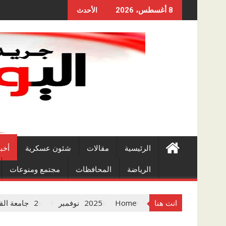
Skip
8 أغسطس، 2026
الأحدث
to
content
الرئيسية
مقالات
شئون عسكرية
أخب
الرياضة
المحافظات
مجتمع ومنوعات
انت هنا
Home
2025
نوفمبر
2
جامعة الق