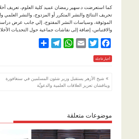
كما استعرضت د.سهير رمضان عميد كلية العلوم، تعريف أخلاق
تحريف النتائج والنشر المتكرر أو المزدوج، والنشر العلمي وا
الموثوقة، وسياسات النشر المفتوح، إلي جانب عرض دراسة
والاقتباس، إضافة إلى نقاشات جماعية حول التحديات الأخلاق
S
T
W
E
T
F
h
el
h
m
w
ac
e
أخبارعاجلة
itt
ai
at
e
ar
e
gr
s
l
er
b
تصفّح
شيخ الأزهر يستقبل وزير شئون المسلمين في سنغافورة
a
A
o
المقالات
ويناقشان تعزيز العلاقات العلمية والدعويَّة
m
p
o
p
k
موضوعات متعلقة