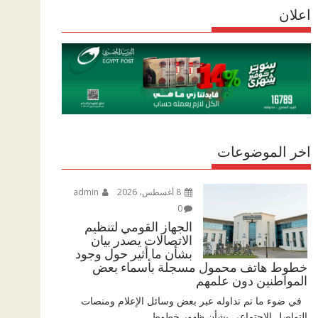
r
اعلان
p
r
e
p
a
m
اخر الموضوعات
8 أغسطس، 2026
admin
0
الجهاز القومي لتنظيم
الاتصالات يصدر بيان
بشأن ما أثير حول وجود
خطوط هاتف محمول مسجلة بأسماء بعض
المواطنين دون علمهم
في ضوء ما تم تداوله عبر بعض وسائل الإعلام ومنصات
التواصل الاجتماعي بشأن ظهور خطوط...