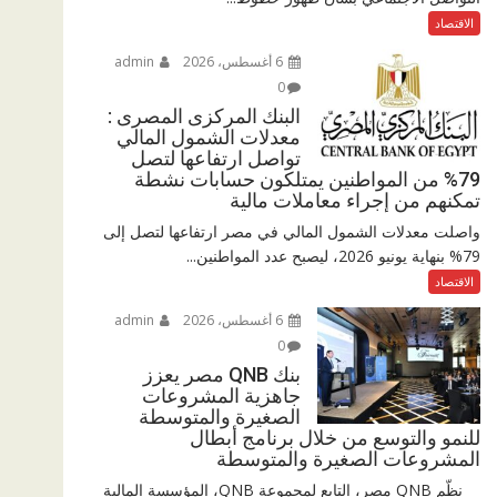
الاقتصاد
6 أغسطس، 2026
admin
0
البنك المركزى المصرى :
معدلات الشمول المالي
تواصل ارتفاعها لتصل
79% من المواطنين يمتلكون حسابات نشطة
تمكنهم من إجراء معاملات مالية
واصلت معدلات الشمول المالي في مصر ارتفاعها لتصل إلى
79% بنهاية يونيو 2026، ليصبح عدد المواطنين...
الاقتصاد
6 أغسطس، 2026
admin
0
بنك QNB مصر يعزز
جاهزية المشروعات
الصغيرة والمتوسطة
للنمو والتوسع من خلال برنامج أبطال
المشروعات الصغيرة والمتوسطة
نظّم QNB مصر، التابع لمجموعة QNB، المؤسسة المالية