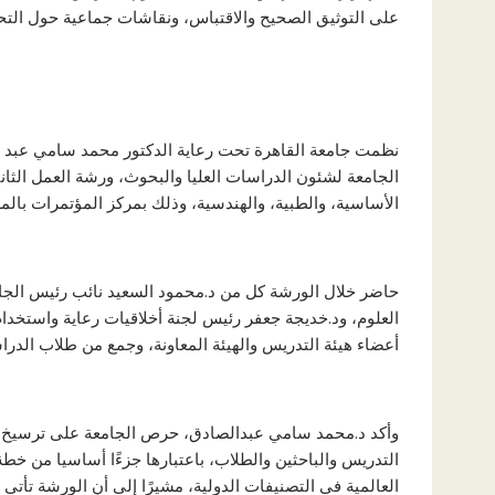
على التوثيق الصحيح والاقتباس، ونقاشات جماعية حول التحدي
نظمت جامعة القاهرة تحت رعاية الدكتور محمد سامي عبد ا
الجامعة لشئون الدراسات العليا والبحوث، ورشة العمل الثانية
الأساسية، والطبية، والهندسية، وذلك بمركز المؤتمرات بالمدي
حاضر خلال الورشة كل من د.محمود السعيد نائب رئيس الجام
العلوم، ود.خديجة جعفر رئيس لجنة أخلاقيات رعاية واستخدا
أعضاء هيئة التدريس والهيئة المعاونة، وجمع من طلاب الدراس
وأكد د.محمد سامي عبدالصادق، حرص الجامعة على ترسيخ مباد
التدريس والباحثين والطلاب، باعتبارها جزءًا أساسيا من خطة
العالمية في التصنيفات الدولية، مشيرًا إلى أن الورشة تأتي