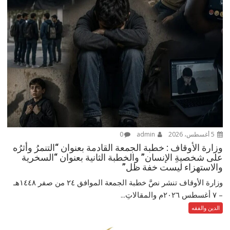
5 أغسطس، 2026
admin
0
وزارة الأوقاف : خطبة الجمعة القادمة بعنوان “التنمرُ وأثرُه
على شخصيةِ الإنسان” والخطبة الثانية بعنوان “السخرية
والاستهزاء ليست خفة ظل”
وزارة الأوقاف تنشر نصَّ خطبة الجمعة الموافق ٢٤ من صفر ١٤٤٨هـ
– ‏٧ أغسطس ٢٠٢٦م والمقالاتِ...
الدين والفقه