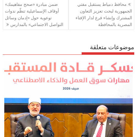
تصفّح
محافظ دمياط يستقبل مفتي
ضمن مبادرة «صحح مفاهيمك»
a
A
o
المقالات
الجمهورية لبحث تعزيز التعاون
أوقاف الإسماعيلية تنظّم ندوات
m
p
o
المشترك وإنشاء فرع لدار الإفتاء
توعوية حول «إدمان وسائل
p
k
المصرية بالمحافظة
التواصل الاجتماعي» بالمدارس
موضوعات متعلقة