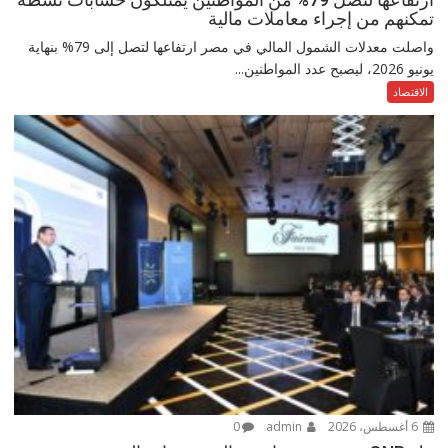
تمكنهم من إجراء معاملات مالية
واصلت معدلات الشمول المالي في مصر ارتفاعها لتصل إلى 79% بنهاية
يونيو 2026، ليصبح عدد المواطنين...
الاقتصاد
6 أغسطس، 2026
admin
0