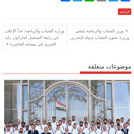
h
el
h
m
w
ac
الرياضة
e
itt
ai
at
e
ar
e
gr
s
l
er
b
تصفّح
وزير الشباب والرياضة يلتقي
وزارة الشباب والرياضة: غداً الإعلان
a
A
o
المقالات
وزيرة شئون الشباب بدولة البحرين
عن رابط التسجيل لماراثون زايد
m
p
o
الخيري في نسخته العاشرة
p
k
موضوعات متعلقة