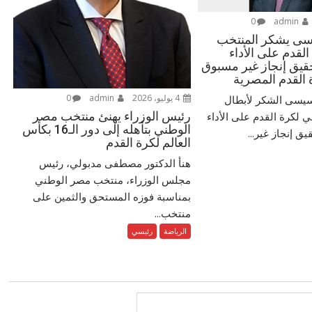
0
admin
سى يشكر المنتخب
لقدم على الأداء
يق إنجاز غير مسبوق
 القدم المصرية
4 يوليو، 2026
admin
0
سيسى الشكر لأبطال
رئيس الوزراء يهنئ منتخب مصر
 لكرة القدم على الأداء
الوطني بتأهله إلى دور الـ16 بكأس
ق إنجاز غير...
العالم لكرة القدم
هنأ الدكتور مصطفى مدبولي، رئيس
مجلس الوزراء، منتخب مصر الوطني
بمناسبة فوزه المستحق والثمين على
منتخب...
الرياضة
رئيسي