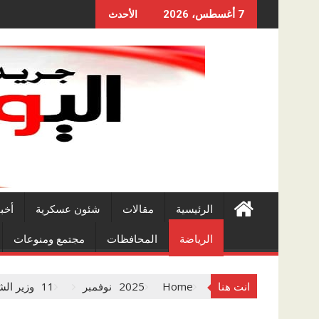
Skip
7 أغسطس، 2026
الأحدث
to
content
الرئيسية
مقالات
شئون عسكرية
أخب
الرياضة
المحافظات
مجتمع ومنوعات
انت هنا
Home
2025
نوفمبر
11
وزير الش