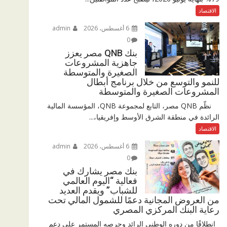
الاقتصاد
6 أغسطس، 2026
admin
0
بنك QNB مصر يعزز
جاهزية المشروعات
الصغيرة والمتوسطة
للنمو والتوسع من خلال برنامج أبطال
المشروعات الصغيرة والمتوسطة
نظّم QNB مصر، التابع لمجموعة QNB، المؤسسة المالية
الرائدة في منطقة الشرق الأوسط وإفريقيا،...
الاقتصاد
6 أغسطس، 2026
admin
0
بنك مصر يشارك في
فعالية “اليوم العالمي
للشباب” ويقدم العديد
من العروض المجانية دعمًا للشمول المالي تحت
رعاية البنك المركزي المصري
انطلاقًا من دوره الوطني الرائد وحرصه المستمر على دعم