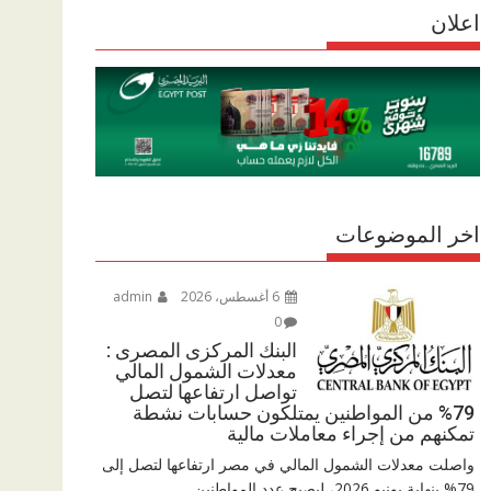
r
اعلان
p
r
e
p
a
m
اخر الموضوعات
6 أغسطس، 2026
admin
0
البنك المركزى المصرى :
معدلات الشمول المالي
تواصل ارتفاعها لتصل
79% من المواطنين يمتلكون حسابات نشطة
تمكنهم من إجراء معاملات مالية
واصلت معدلات الشمول المالي في مصر ارتفاعها لتصل إلى
79% بنهاية يونيو 2026، ليصبح عدد المواطنين...