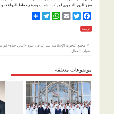
يعزز الدور التنموي لمراكز الشباب ويدعم خطط الدولة نحو ت
S
T
W
E
T
F
h
el
h
m
w
ac
الرياضة
e
itt
ai
at
e
ar
e
gr
s
l
er
b
تصفّح
مجمع البحوث الإسلامية يشارك في ندوة «الدين حياة» لتوعي
a
A
o
المقالات
شباب العمال
m
p
o
p
k
موضوعات متعلقة