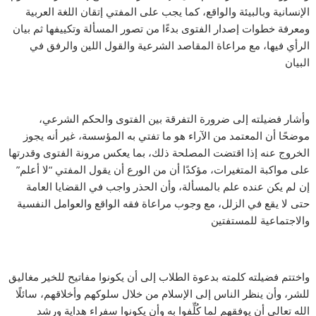
الإنسانية وبالبيئة والواقع، كما يجب على المفتي إتقان اللغة العربية
ومعرفة خطوات إصدار الفتوى بدءًا من تصور المسألة وتكييفها ثم بيان
الرأي فيها، مع مراعاة المقاصد الشرعية والقول اللين والرفق في
البيان
وأشار فضيلته إلى ضرورة التفرقة بين الفتوى والحكم الشرعي،
موضحًا أن المعتمد من الآراء هو ما تفتي به المؤسسة، غير أنه يجوز
الخروج عنه إذا اقتضت المصلحة ذلك، بما يعكس مرونة الفتوى وقدرتها
على مواكبة المتغيرات، مؤكدًا أن من الورع أن يقول المفتي “لا أعلم”
إن لم يكن عنده علم بالمسألة، وأن الحذر واجب في القضايا العامة
حتى لا يقع في الزلل، مع وجوب مراعاة فقه الواقع والعوامل النفسية
والاجتماعية للمستفتين
واختتم فضيلته كلمته بدعوة الطلاب إلى أن يكونوا مفاتيح للخير مغاليق
للشر، وأن ينظر الناس إلى الإسلام من خلال سلوكهم وأخلاقهم، سائلًا
الله تعالى أن يوفقهم لما كُلِّفوا به وأن يكونوا سفراء هداية ورشد