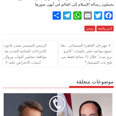
يحملون رسالة الإسلام إلى العالم في أبهى صورها
S
T
W
E
T
F
h
el
h
m
w
ac
e
الدين والفقه
رئيسي
itt
ai
at
e
ar
e
gr
s
l
er
b
تصفّح
مهرجان القاهرة السينمائى : نفاد
الرئيس السيسي يصدر قانون
a
A
o
المقالات
جميع مواعيد حجز جلسات “كايرو
الإجراءات الجنائية الجديد بعد
m
p
o
برو-ميت” خلال 12 ساعة فقط من
موافقة مجلس النواب وزوال
p
k
فتح باب التسجيل*
أسباب الاعتراض عليه
موضوعات متعلقة