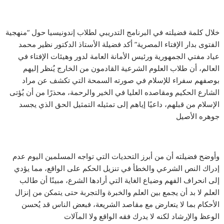
خلال كلمة فضيلته في البرنامج التدريبي لطلاب إندونيسيا حول “منهجية
الفتوى بدار الإفتاء المصرية” أكد فضيلة الأستاذ الدكتور نظير محمد
عياد مفتي الجمهورية ورئيس الأمانة العامة لدور وهيئات الإفتاء في
العالم، أن طلاب العلوم الشرعية القادمون من الخارج يُنظر إليهم
بوصفهم سفراء للإسلام في صورته السمحة التي تكشف عن مراد
الشارع الحكيم ومقاصده العليا في الخير والرحمة، محذرًا من أن يُؤتى
الإسلام من قبلهم، داعيًا إياهم إلى تمثيله التمثيل الحق الذي يجسد
جوهره الأصيل
وأوضح فضيلته أن من أبرز التحديات التي تواجه المسلمين اليوم عدم
إدراك النص الشرعي والخطأ في تنزيل الحكم على الواقع، مما يؤدي
إلى انحراف الفهم وضياع الغاية التي أرادها الشرع، مبينًا أن طالب
العلم لا بد أن يجمع بين العلم والخبرة والتجربة حتى يتمكن من إنزال
الأحكام بما لا يتعارض مع مقاصد الشريعة، فبعض الناس قد يُحسن
الوعظ والإرشاد لكنه لا يدرك فقه الواقع ولا المآلات