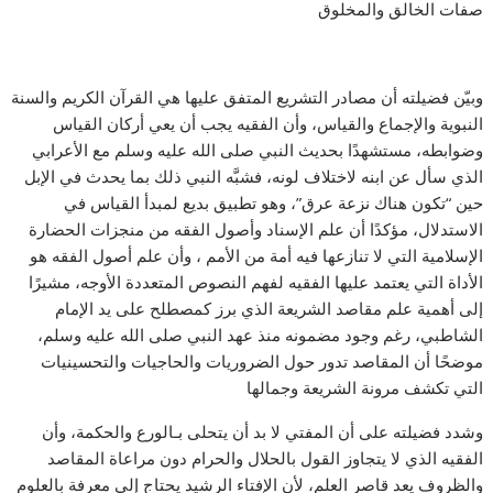
صفات الخالق والمخلوق
وبيّن فضيلته أن مصادر التشريع المتفق عليها هي القرآن الكريم والسنة
النبوية والإجماع والقياس، وأن الفقيه يجب أن يعي أركان القياس
وضوابطه، مستشهدًا بحديث النبي صلى الله عليه وسلم مع الأعرابي
الذي سأل عن ابنه لاختلاف لونه، فشبَّه النبي ذلك بما يحدث في الإبل
حين “تكون هناك نزعة عرق”، وهو تطبيق بديع لمبدأ القياس في
الاستدلال، مؤكدًا أن علم الإسناد وأصول الفقه من منجزات الحضارة
الإسلامية التي لا تنازعها فيه أمة من الأمم ، وأن علم أصول الفقه هو
الأداة التي يعتمد عليها الفقيه لفهم النصوص المتعددة الأوجه، مشيرًا
إلى أهمية علم مقاصد الشريعة الذي برز كمصطلح على يد الإمام
الشاطبي، رغم وجود مضمونه منذ عهد النبي صلى الله عليه وسلم،
موضحًا أن المقاصد تدور حول الضروريات والحاجيات والتحسينيات
التي تكشف مرونة الشريعة وجمالها
وشدد فضيلته على أن المفتي لا بد أن يتحلى بـالورع والحكمة، وأن
الفقيه الذي لا يتجاوز القول بالحلال والحرام دون مراعاة المقاصد
والظروف يعد قاصر العلم، لأن الإفتاء الرشيد يحتاج إلى معرفة بالعلوم