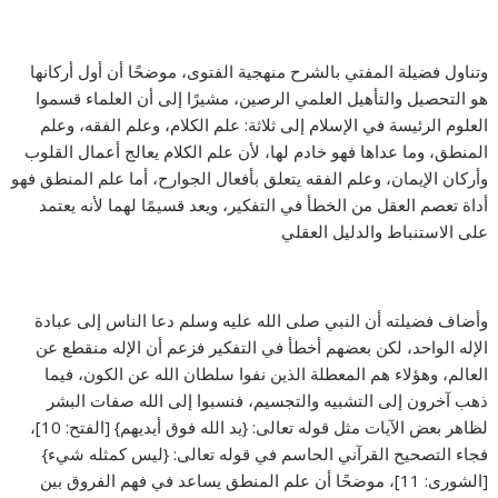
وتناول فضيلة المفتي بالشرح منهجية الفتوى، موضحًا أن أول أركانها
هو التحصيل والتأهيل العلمي الرصين، مشيرًا إلى أن العلماء قسموا
العلوم الرئيسة في الإسلام إلى ثلاثة: علم الكلام، وعلم الفقه، وعلم
المنطق، وما عداها فهو خادم لها، لأن علم الكلام يعالج أعمال القلوب
وأركان الإيمان، وعلم الفقه يتعلق بأفعال الجوارح، أما علم المنطق فهو
أداة تعصم العقل من الخطأ في التفكير، ويعد قسيمًا لهما لأنه يعتمد
على الاستنباط والدليل العقلي
وأضاف فضيلته أن النبي صلى الله عليه وسلم دعا الناس إلى عبادة
الإله الواحد، لكن بعضهم أخطأ في التفكير فزعم أن الإله منقطع عن
العالم، وهؤلاء هم المعطلة الذين نفوا سلطان الله عن الكون، فيما
ذهب آخرون إلى التشبيه والتجسيم، فنسبوا إلى الله صفات البشر
لظاهر بعض الآيات مثل قوله تعالى: {يد الله فوق أيديهم} [الفتح: 10]،
فجاء التصحيح القرآني الحاسم في قوله تعالى: {ليس كمثله شيء}
[الشورى: 11]، موضحًا أن علم المنطق يساعد في فهم الفروق بين