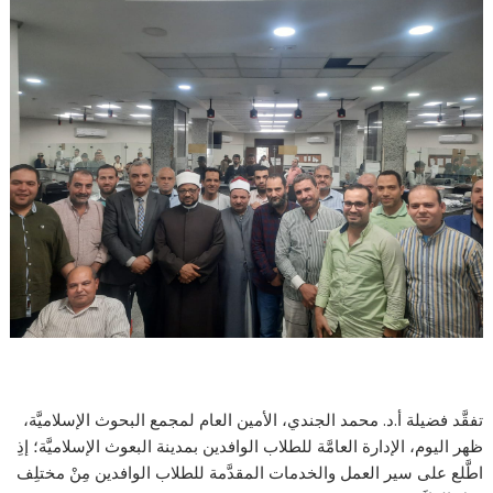
تفقَّد فضيلة أ.د. محمد الجندي، الأمين العام لمجمع البحوث الإسلاميَّة،
ظهر اليوم، الإدارة العامَّة للطلاب الوافدين بمدينة البعوث الإسلاميَّة؛ إذِ
اطَّلع على سير العمل والخدمات المقدَّمة للطلاب الوافدين مِنْ مختلِف