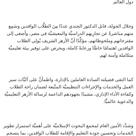
دول العالَم.
وخلال الجولة، قابل الدكتور الجندي عددًا مِنَ الطلَّاب الوافدين وسَمِع
منهم مباشرةً عن تجارِبهم الدراسيَّة والمعيشيَّة في مصر، وأصغى إلى
مقترحاتهم وملحوظاتهم، مؤكِّدًا أنَّ الأزهر الشريف يُولِي الطلاب
الوافدين اهتمامًا خاصًّا ورعايةً كاملة، ويحرص على توفير بيئة تعليميَّة
متكاملة وآمنة لهم.
كما التقى فضيلته السادة العاملين بالإدارة، واطمأنَّ على آليَّات سير
العمل والخدمات والإجراءات التنظيميَّة المتَّبعة لضمان راحة الطلاب
وكفاءة الأداء الإداري، مشيدًا بجهودهم الداعمة لرسالة الأزهر التعليميَّة
والدعوية عالميًّا.
وشدَّد الأمين العام لمجمع البحوث الإسلاميَّة على أهميَّة استمرار تطوير
الخدمات وتحسين جودة التعليم والإقامة للطلاب الوافدين، بما ينسجم