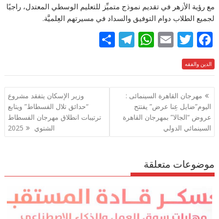
مع رؤية الأزهر في تقديم نموذج متميِّز للتعليم الوسطي المعتدل، راجيًا
لجميع الطلاب دوام التوفيق والسداد في مسيرتهم العِلميَّة.
S
T
W
E
T
F
h
el
h
m
w
ac
e
الدين والفقه
itt
ai
at
e
ar
e
gr
s
l
er
b
تصفّح
مهرجان القاهرة السينمائى :
وزير الإسكان يتفقد مشروع
a
A
o
المقالات
اليوم”ضايل عِنا عرض” يفتتح
“حدائق تلال الفسطاط” ويتابع
m
p
o
عروض “الجالا” بمهرجان القاهرة
ترتيبات انطلاق مهرجان الفسطاط
p
k
السينمائي الدولي
الشتوي 2025
موضوعات متعلقة