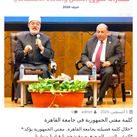
5 أغسطس، 2026
admin
0
كلمة مفتى الجمهورية فى جامعة القاهرة
*خلال كلمة فضيلته بجامعة القاهرة.. مفتي الجمهورية يؤكد:*
*الوعي الديني الصحيح يصوغ شخصيةً قياديةً متوازنةً...