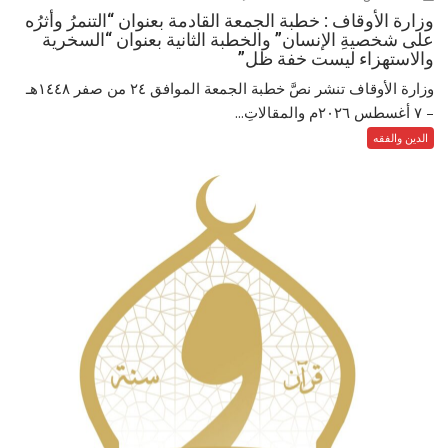
وزارة الأوقاف : خطبة الجمعة القادمة بعنوان “التنمرُ وأثرُه
على شخصيةِ الإنسان” والخطبة الثانية بعنوان “السخرية
والاستهزاء ليست خفة ظل”
وزارة الأوقاف تنشر نصَّ خطبة الجمعة الموافق ٢٤ من صفر ١٤٤٨هـ
– ‏٧ أغسطس ٢٠٢٦م والمقالاتِ...
الدين والفقه