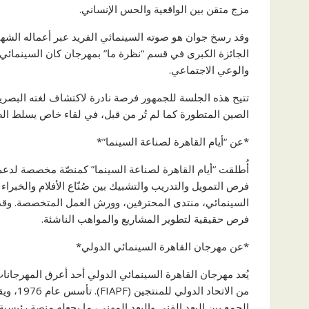
مزج متقن بين الواقعية والحس الإنساني.
الجائزة الكبرى في قسم “نظرة ما” بمهرجان كان السينمائي ال
والوعي الاجتماعي.
تتيح هذه الجلسة للجمهور فرصة نادرة لاكتشاف لغته البصرية
الصين المتطورة كما لم تُر من قبل، في لقاء خاص يسلط الضو
*عن “أيام القاهرة لصناعة السينما”*
أُطلقت “أيام القاهرة لصناعة السينما” كمنصّة مخصصة لدعم و
فرص التمويل والتدريب والتشبيك بين صُنّاع الأفلام والخبراء 
السينمائي، منتدى المحترفين، وورش العمل المتخصصة. وقد 
فرص حقيقية لتطوير المشاريع والمواهب الناشئة.
*عن مهرجان القاهرة السينمائي الدولي*
يُعد مهرجان القاهرة السينمائي الدولي أحد أعرق المهرجانات 
من الات
الجمع بين البعد الفني والبعد المهني، ما يجعله منصة رئيسية