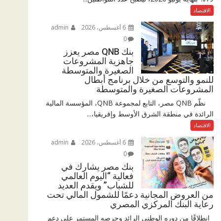
الاقتصاد
6 أغسطس، 2026
admin
0
بنك QNB مصر يعزز
جاهزية المشروعات
الصغيرة والمتوسطة
للنمو والتوسع من خلال برنامج أبطال
المشروعات الصغيرة والمتوسطة
نظّم QNB مصر، التابع لمجموعة QNB، المؤسسة المالية
الرائدة في منطقة الشرق الأوسط وإفريقيا،...
الاقتصاد
6 أغسطس، 2026
admin
0
بنك مصر يشارك في
فعالية “اليوم العالمي
للشباب” ويقدم العديد
من العروض المجانية دعمًا للشمول المالي تحت
رعاية البنك المركزي المصري
انطلاقًا من دوره الوطني الرائد وحرصه المستمر على دعم