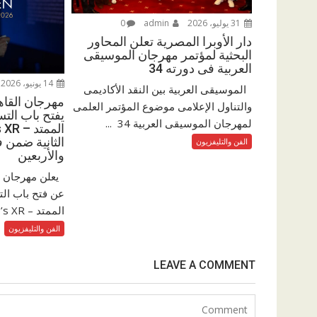
31 يوليو، 2026
admin
0
دار الأوبرا المصرية تعلن المحاور
البحثية لمؤتمر مهرجان الموسيقى
العربية فى دورته 34
14 يونيو، 2026
الموسيقى العربية بين النقد الأكاديمى
مهرجان القاه
والتناول الإعلامى موضوع المؤتمر العلمى
يفتح باب التس
لمهرجان الموسيقى العربية 34 ...
الثانية ضمن ف
الفن والتليفزيون
والأربعين
يعلن مهرجان ال
عن فتح باب الت
الممتد – Cairo’s XR،...
الفن والتليفزيون
LEAVE A COMMENT