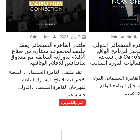
admin
0
7 يونيو، 2026
admin
0
رة السينمائي الدولي
ملتقى القاهرة السينمائي يعقد
جيل لبرنامج الواقع
جلسة لمجموعة مختارة من صناع
الممتد – Cairo’s XR في نسخته
الأفلام بدوراته السابقة مع صندوق
عاليات الدورة السابعة
ساندانس للأفلام الوثائقية
عقد ملتقى القاهرة السينمائي، المنصة
قاهرة السينمائي الدولي
الاحترافية للإنتاج المشترك التابعة
سجيل لبرنامج الواقع
لمهرجان القاهرة السينمائي الدولي،
جلسة عبر...
الفن والتليفزيون