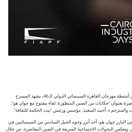
في إطار فعاليات أيام القاهرة لصناعة السينما المُقامة ضمن أنشطة مهرجان القاهرة السينمائي الدولي الـ46، يشهد المسرح
را المصرية اليوم السبت 15 نوفمبر محاضرة بعنوان “حكايات من الصين المتطورة: لقاء مفتوح مع جوان هو”،
ي البارز جوان هو، أحد أبرز وجوه الجيل السادس من السينمائيين في
شين، وتعكس التحولات الاجتماعية السريعة في الصين المعاصرة، من خلال