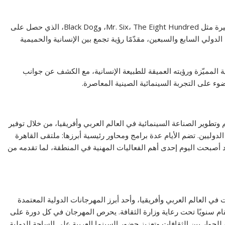
وقد رسخ جوان هو صوته السينمائي الفريد عبر أعماله الشهيرة مثل Mr. Six، The Eight Hundred، وBlack Dog، الذي حصل على
دولي السابع والسبعين، مقدّمًا رؤية تجمع بين الإنسانية والحميمية
 المميّزة ورؤيته العميقة للطبيعة الإنسانية، مع الكشف عن جوانب
ء على التجربة السينمائية الصينية المعاصرة.
تطوير الصناعة السينمائية في العالم العربي وأفريقيا، من خلال توفير
الدوليين. تضم الأيام عدة برامج ومحاور رئيسية أبرزها: ملتقى القاهرة
أصبحت اليوم إحدى أهم الفعاليات المهنية في المنطقة، لما تقدمه من
في العالم العربي وأفريقيا، وأحد أبرز المهرجانات الدولية المعتمدة
حاد الدولي للمنتجين (FIAPF). تأسس عام 1976، ويقام سنويًا تحت رعاية وزارة الثقافة. يحرص المهرجان في كل دورة على
 للحوار بين الثقافات وتعزيز حضور السينما العربية على الساحة الدولية.