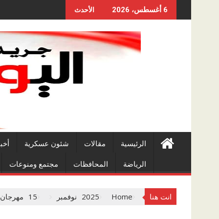
Skip
6 أغسطس، 2026
الأحدث
to
content
الرئيسية
مقالات
شئون عسكرية
أخب
الرياضة
المحافظات
مجتمع ومنوعات
انت هنا
Home
2025
نوفمبر
15
مهرجان ا