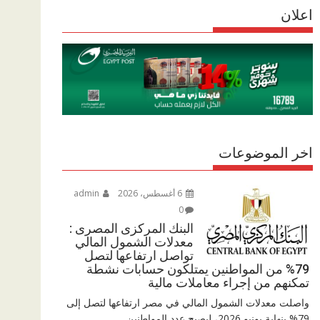
r
اعلان
p
r
e
p
a
m
اخر الموضوعات
6 أغسطس، 2026
admin
0
البنك المركزى المصرى :
معدلات الشمول المالي
تواصل ارتفاعها لتصل
79% من المواطنين يمتلكون حسابات نشطة
تمكنهم من إجراء معاملات مالية
واصلت معدلات الشمول المالي في مصر ارتفاعها لتصل إلى
79% بنهاية يونيو 2026، ليصبح عدد المواطنين...