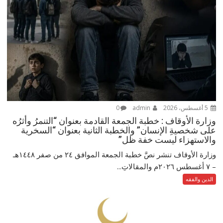
5 أغسطس، 2026
admin
0
وزارة الأوقاف : خطبة الجمعة القادمة بعنوان “التنمرُ وأثرُه
على شخصيةِ الإنسان” والخطبة الثانية بعنوان “السخرية
والاستهزاء ليست خفة ظل”
وزارة الأوقاف تنشر نصَّ خطبة الجمعة الموافق ٢٤ من صفر ١٤٤٨هـ
– ‏٧ أغسطس ٢٠٢٦م والمقالاتِ...
الدين والفقه