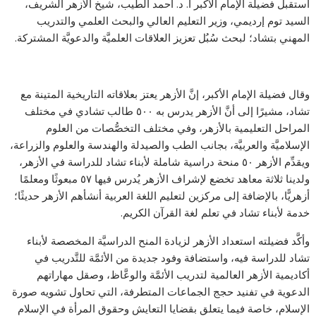
استقبل فضيلة الإمام الأكبر أ. د. أحمد الطيب، شيخ الأزهر الشريف،
السيد توم إرديمي، وزير التعليم العالي والبحث العلمي والتدريب
المهني بتشاد؛ لبحث سُبُل تعزيز العلاقات العلميَّة والدعويَّة المشتركة.
وقال فضيلة الإمام الأكبر، إنَّ الأزهر يعتز بعلاقاته التاريخية المتينة مع
تشاد، مشيرًا إلى أنَّ الأزهر يدرس به ٥٠٠ طالب تشادي في مختلف
المراحل التعليمية بالأزهر، وفي مختلف التخصُّصات من العلوم
الإسلاميَّة والعربيَّة، بجانب الطب والصيدلة والهندسة والعلوم والزراعة،
ويقدِّم الأزهر ٥٠ منحة دراسية شاملة لأبناء تشاد للدراسة في الأزهر،
ولدينا ثلاثة معاهد تخضع لإشراف الأزهر يُدرس فيها ٥٧ مبعوثًا ومعلمًا
أزهريًّا، بالإضافة إلى مركزين لتعليم اللغة العربية أنشأهم الأزهر حديثًا؛
خدمة لأبناء تشاد في تعلم لغة القرآن الكريم.
وأكَّد فضيلته استعداد الأزهر لزيادة المنح الدراسيَّة المخصصة لأبناء
تشاد للدراسة فيه، واستضافة وفود جديدة من الأئمَّة للتَّدريب في
أكاديمية الأزهر العالمية لتدريب الأئمَّة والوعَّاظ، وصقل مهاراتهم
الدعوية في تفنيد حجج الجماعات المتطرفة، التي تحاول تشويه صورة
الإسلام، خاصة فيما يتعلق بقضايا التعايش وحقوق المرأة في الإسلام