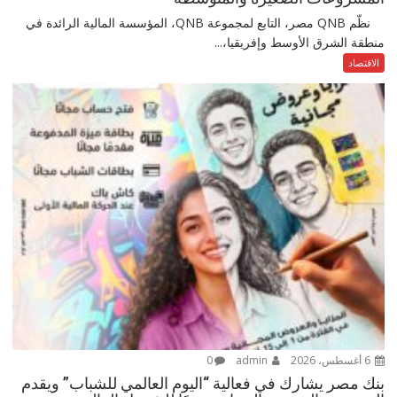
نظّم QNB مصر، التابع لمجموعة QNB، المؤسسة المالية الرائدة في
منطقة الشرق الأوسط وإفريقيا،...
الاقتصاد
6 أغسطس، 2026
admin
0
بنك مصر يشارك في فعالية “اليوم العالمي للشباب” ويقدم