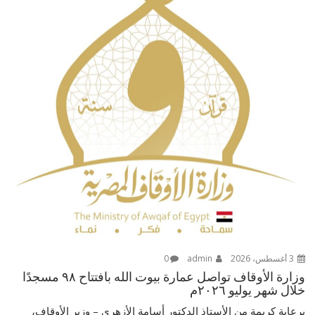
3 أغسطس، 2026
admin
0
وزارة الأوقاف تواصل عمارة بيوت الله بافتتاح ٩٨ مسجدًا
خلال شهر يوليو ٢٠٢٦م
برعاية كريمةٍ من الأستاذ الدكتور أسامة الأزهري – وزير الأوقاف،