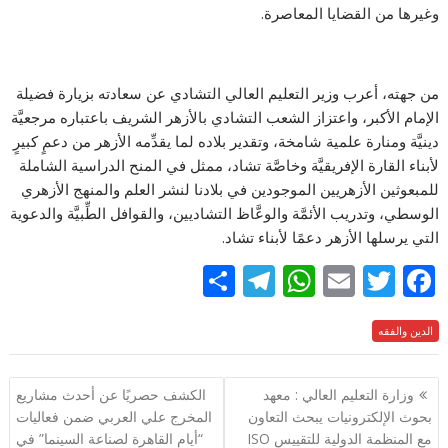
وغيرها من القضايا المعاصرة.
من جهته، أعرب وزير التعليم العالي التشادي عن سعادته بزيارة فضيلة
الإمام الأكبر، واعتزاز الشعب التشادي بالأزهر الشريف باعتباره مرجعيَّة
دينيَّة ومنارة علمية شامخة، وتقدير بلاده لما يقدِّمه الأزهر من دعمٍ كبيرٍ
لأبناء القارة الإفريقيَّة وخاصَّة تشاد، ممثل في المنح الدراسية الشاملة
للمبعوثين الأزهريين الموجودين في بلادنا لنشر العلم والمنهج الأزهري
الوسطي، وتدريب الأئمَّة والوعَّاظ التشاديين، والقوافل الطِّبيَّة والدعوية
التي يرسلها الأزهر دعمًا لأبناء تشاد.
S
T
W
E
T
F
h
el
h
m
w
ac
e
الدين والفقه
itt
ai
at
e
ar
e
gr
s
l
er
b
تصفّح
وزارة التعليم العالي : معهد
الكشف حصريًا عن أحدث مشاريع
a
A
o
المقالات
بحوث الإلكترونيات يبحث التعاون
المخرج علي العربي ضمن فعاليات
m
p
o
مع المنظمة الدولية للتقييس ISO
“أيام القاهرة لصناعة السينما” في