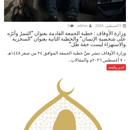
5 أغسطس، 2026
admin
0
وزارة الأوقاف : خطبة الجمعة القادمة بعنوان “التنمرُ وأثرُه
على شخصيةِ الإنسان” والخطبة الثانية بعنوان “السخرية
والاستهزاء ليست خفة ظل”
وزارة الأوقاف تنشر نصَّ خطبة الجمعة الموافق ٢٤ من صفر ١٤٤٨هـ
– ‏٧ أغسطس ٢٠٢٦م والمقالاتِ...
الدين والفقه