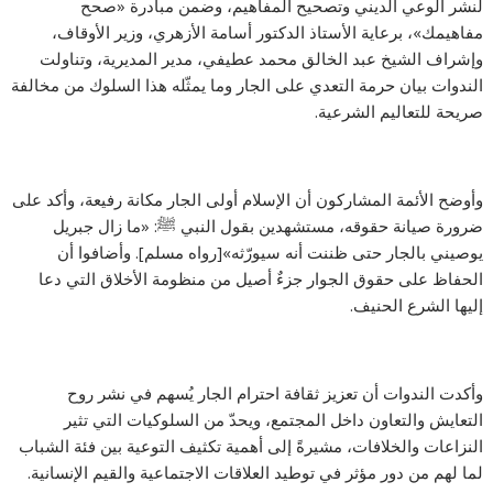
لنشر الوعي الديني وتصحيح المفاهيم، وضمن مبادرة «صحح
مفاهيمك»، برعاية الأستاذ الدكتور أسامة الأزهري، وزير الأوقاف،
وإشراف الشيخ عبد الخالق محمد عطيفي، مدير المديرية، وتناولت
الندوات بيان حرمة التعدي على الجار وما يمثّله هذا السلوك من مخالفة
صريحة للتعاليم الشرعية.
وأوضح الأئمة المشاركون أن الإسلام أولى الجار مكانة رفيعة، وأكد على
ضرورة صيانة حقوقه، مستشهدين بقول النبي ﷺ: «ما زال جبريل
يوصيني بالجار حتى ظننت أنه سيورّثه»[رواه مسلم]. وأضافوا أن
الحفاظ على حقوق الجوار جزءٌ أصيل من منظومة الأخلاق التي دعا
إليها الشرع الحنيف.
وأكدت الندوات أن تعزيز ثقافة احترام الجار يُسهم في نشر روح
التعايش والتعاون داخل المجتمع، ويحدّ من السلوكيات التي تثير
النزاعات والخلافات، مشيرةً إلى أهمية تكثيف التوعية بين فئة الشباب
لما لهم من دور مؤثر في توطيد العلاقات الاجتماعية والقيم الإنسانية.