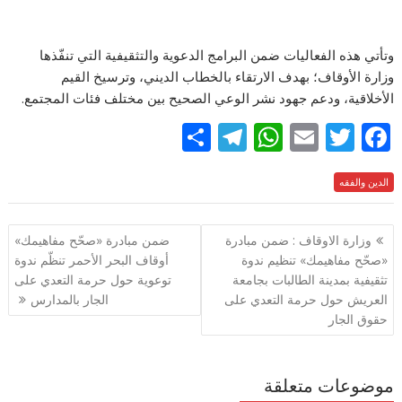
وتأتي هذه الفعاليات ضمن البرامج الدعوية والتثقيفية التي تنفّذها
وزارة الأوقاف؛ بهدف الارتقاء بالخطاب الديني، وترسيخ القيم
الأخلاقية، ودعم جهود نشر الوعي الصحيح بين مختلف فئات المجتمع.
S
T
W
E
T
F
h
el
h
m
w
ac
e
الدين والفقه
itt
ai
at
e
ar
e
gr
s
l
er
b
تصفّح
وزارة الاوقاف : ضمن مبادرة
ضمن مبادرة «صحّح مفاهيمك»
a
A
o
المقالات
«صحّح مفاهيمك» تنظيم ندوة
أوقاف البحر الأحمر تنظّم ندوة
m
p
o
تثقيفية بمدينة الطالبات بجامعة
توعوية حول حرمة التعدي على
p
k
العريش حول حرمة التعدي على
الجار بالمدارس
حقوق الجار
موضوعات متعلقة