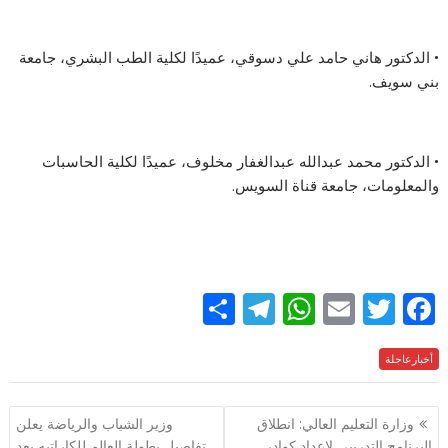
• الدكتور هاني حامد علي دسوقي، عميدًا لكلية الطب البشري، جامعة
بني سويف.
• الدكتور محمد عبدالله عبدالغفار مخلوف، عميدًا لكلية الحاسبات
والمعلومات، جامعة قناة السويس.
S
T
W
E
T
F
h
el
h
m
w
ac
e
أخبارعاجلة
itt
ai
at
e
ar
e
gr
s
l
er
b
تصفّح
وزارة التعليم العالي: انطلاق
وزير الشباب والرياضة يعلن
a
A
o
المقالات
البرنامج التدريبي لإعداد كوادر
تفاصيل بطولة العالم للكاراتيه بعد