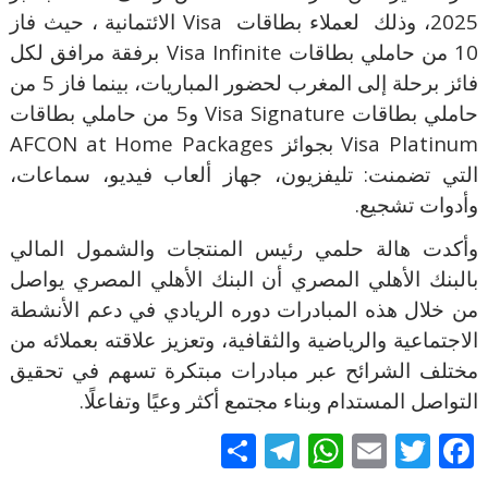
2025، وذلك
لعملاء بطاقات
Visa
الائتمانية ، حيث فاز
10 من حاملي بطاقات
Visa Infinite
برفقة مرافق لكل
فائز برحلة إلى المغرب لحضور المباريات، بينما فاز 5 من
حاملي بطاقات
Visa Signature
و5 من حاملي بطاقات
Visa Platinum
بجوائز
AFCON at Home Packages
التي تضمنت: تليفزيون، جهاز ألعاب فيديو، سماعات،
وأدوات تشجيع.
وأكدت هالة حلمي رئيس المنتجات والشمول المالي
بالبنك الأهلي المصري أن البنك الأهلي المصري يواصل
من خلال هذه المبادرات دوره الريادي في دعم الأنشطة
الاجتماعية والرياضية والثقافية، وتعزيز علاقته بعملائه من
مختلف الشرائح عبر مبادرات مبتكرة تسهم في تحقيق
التواصل المستدام وبناء مجتمع أكثر وعيًا وتفاعلًا.
S
T
W
E
T
F
h
el
h
m
w
ac