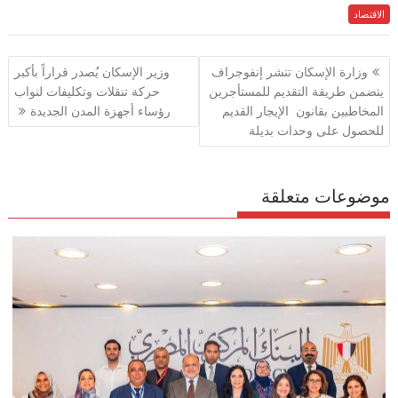
الاقتصاد
e
itt
ai
at
e
ar
e
gr
s
l
er
b
تصفّح
وزارة الإسكان تنشر إنفوجراف
وزير الإسكان يُصدر قراراً بأكبر
a
A
o
المقالات
يتضمن طريقة التقديم للمستأجرين
حركة تنقلات وتكليفات لنواب
m
p
o
المخاطبين بقانون الإيجار القديم
رؤساء أجهزة المدن الجديدة
p
k
للحصول على وحدات بديلة
موضوعات متعلقة