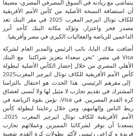
يتماشى مع ريادته في السوق المصرفي المصري، مضيفا
أن استضافة النسخة الأصلية من كأس الأمم الأفريقية
للكاف توتال انير
المغرب
2025
في مقر البنك تعد
چ
يز
مصدر فخر واعتزاز، وتؤكد مكانة البنك كأحد أبرز
الداعمين للرياضة والفعاليات الكبرى في مصر وأفريقيا.
أضافت ملاك البابا، نائب الرئيس والمدير العام لشركة
Visa
في مصر: “نحن سعداء بتعزيز شراكتنا مع البنك
الأهلي المصري من خلال إحضار الكأس الأصلية لبطولة
كأس الأمم الأفريقية
للكاف توتال انير
المغرب
2025
چ
يز
إلى مقرهم الرئيسي. هذا الحدث هو احتفال بالتزامنا
المشترك في تقديم تجارب لا مثيل لها ولا تُنسى لعشاق
كرة القدم المصريين. في
Visa
، نؤمن بقوة الرياضة في
ربط الناس وإلهامهم، ومن خلال رعايتنا لبطولة كأس
الأمم الأفريقية
للكاف توتال انير
المغرب 2025،
چ
يز
يسعدنا أن نوفر لشركائنا المميزين وعملائهم تجارب
فريدة و كراعى رئيسى لأكثر بطولات كرة القدم شعبية