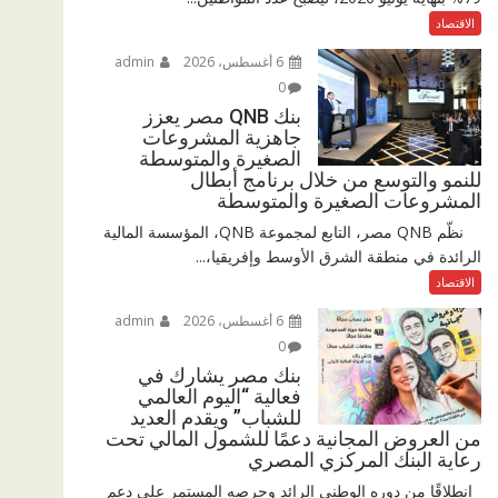
الاقتصاد
6 أغسطس، 2026
admin
0
بنك QNB مصر يعزز
جاهزية المشروعات
الصغيرة والمتوسطة
للنمو والتوسع من خلال برنامج أبطال
المشروعات الصغيرة والمتوسطة
نظّم QNB مصر، التابع لمجموعة QNB، المؤسسة المالية
الرائدة في منطقة الشرق الأوسط وإفريقيا،...
الاقتصاد
6 أغسطس، 2026
admin
0
بنك مصر يشارك في
فعالية “اليوم العالمي
للشباب” ويقدم العديد
من العروض المجانية دعمًا للشمول المالي تحت
رعاية البنك المركزي المصري
انطلاقًا من دوره الوطني الرائد وحرصه المستمر على دعم