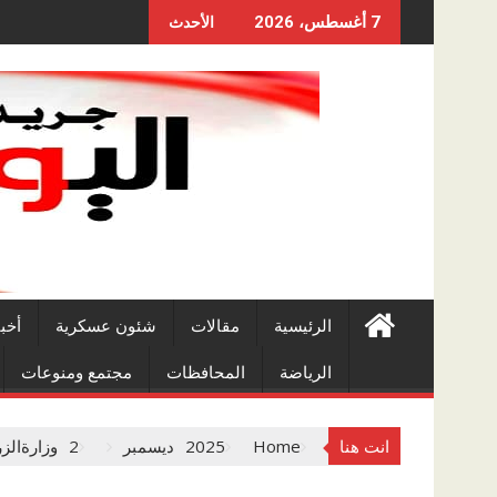
Skip
7 أغسطس، 2026
الأحدث
to
content
الرئيسية
مقالات
شئون عسكرية
أخب
الرياضة
المحافظات
مجتمع ومنوعات
انت هنا
Home
2025
ديسمبر
2
وزارةالز