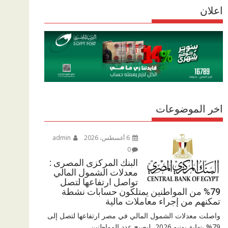
r
اعلان
p
r
e
p
a
m
اخر الموضوعات
6 أغسطس، 2026
admin
0
البنك المركزى المصرى :
معدلات الشمول المالي
تواصل ارتفاعها لتصل
79% من المواطنين يمتلكون حسابات نشطة
تمكنهم من إجراء معاملات مالية
واصلت معدلات الشمول المالي في مصر ارتفاعها لتصل إلى
79% بنهاية يونيو 2026، ليصبح عدد المواطنين...