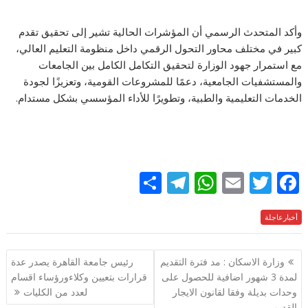
وأكد المتحدث الرسمي أن المؤشرات الحالية تشير إلى تحقيق تقدم
كبير في مختلف محاور التحول الرقمي داخل منظومة التعليم العالي،
مع استمرار جهود الوزارة لتحقيق التكامل الكامل بين الجامعات
والمستشفيات الجامعية، دعمًا للمشروعات القومية، وتعزيزًا لجودة
الخدمات التعليمية والطبية، وتطويرًا للأداء المؤسسي بشكل مستدام.
S
T
W
E
T
F
h
el
h
m
w
ac
e
أخبارعاجلة
itt
ai
at
e
ar
e
gr
s
l
er
b
تصفّح
وزارة الاسكان : مد فترة التقديم
رئيس جامعة القاهرة يصدر عدة
a
A
o
المقالات
لمدة 3 شهور اضافية للحصول على
قرارات بتعيين وكلاءورؤساء اقسام
m
p
o
وحدات بديلة وفقا لقانون الايجار
لعدد من الكليات
القديم