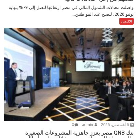
واصلت معدلات الشمول المالي في مصر ارتفاعها لتصل إلى 79% بنهاية
يونيو 2026، ليصبح عدد المواطنين...
الاقتصاد
6 أغسطس، 2026
admin
0
بنك QNB مصر يعزز جاهزية المشروعات الصغيرة